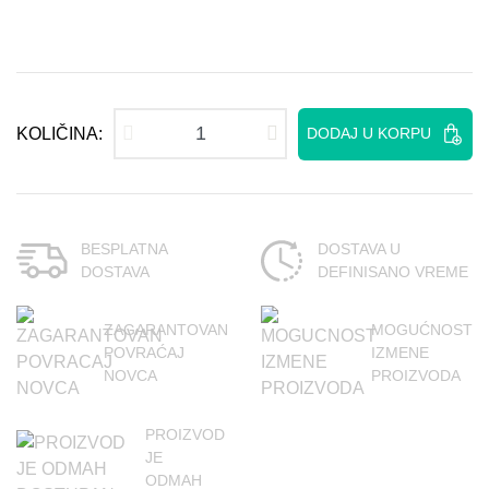
KOLIČINA:
DODAJ U KORPU
BESPLATNA
DOSTAVA U
DOSTAVA
DEFINISANO VREME
ZAGARANTOVAN
MOGUĆNOST
POVRAĆAJ
IZMENE
NOVCA
PROIZVODA
PROIZVOD
JE
ODMAH