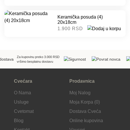
Keramička posuda (4)
20x18cm
1.900 RSD
Za kupovinu preko 3.000 RSD
vršimo besplatnu dostavu
Cvećara
Prodavnica
O Nama
Moj Nalog
Usluge
Moja Korpa (0)
Cvetomat
Dostava Cveća
Blog
Online kupovina
Kontakt
Vauceri