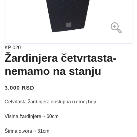
KP 020
Žardinjera četvrtasta-
nemamo na stanju
3.000 RSD
Četvrtasta žardinjera dostupna u crnoj boji
Visina žardinjere ~ 60cm
Širina otvora ~ 31cm