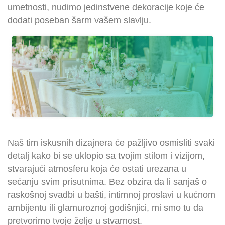
umetnosti, nudimo jedinstvene dekoracije koje će
dodati poseban šarm vašem slavlju.
Naš tim iskusnih dizajnera će pažljivo osmisliti svaki
detalj kako bi se uklopio sa tvojim stilom i vizijom,
stvarajući atmosferu koja će ostati urezana u
sećanju svim prisutnima. Bez obzira da li sanjaš o
raskošnoj svadbi u bašti, intimnoj proslavi u kućnom
ambijentu ili glamuroznoj godišnjici, mi smo tu da
pretvorimo tvoje želje u stvarnost.