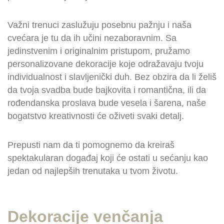
Važni trenuci zaslužuju posebnu pažnju i naša
cvećara je tu da ih učini nezaboravnim. Sa
jedinstvenim i originalnim pristupom, pružamo
personalizovane dekoracije koje odražavaju tvoju
individualnost i slavljenički duh. Bez obzira da li želiš
da tvoja svadba bude bajkovita i romantična, ili da
rođendanska proslava bude vesela i šarena, naše
bogatstvo kreativnosti će oživeti svaki detalj.
Prepusti nam da ti pomognemo da kreiraš
spektakularan događaj koji će ostati u sećanju kao
jedan od najlepših trenutaka u tvom životu.
Dekoracije venčanja