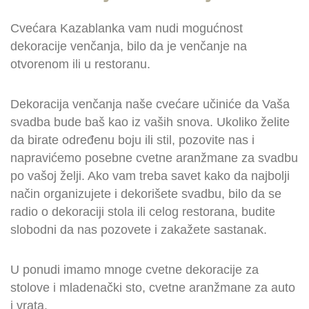
Cvećara Kazablanka vam nudi mogućnost
dekoracije venčanja, bilo da je venčanje na
otvorenom ili u restoranu.
Dekoracija venčanja naše cvećare učiniće da Vaša
svadba bude baš kao iz vaših snova. Ukoliko želite
da birate određenu boju ili stil, pozovite nas i
napravićemo posebne cvetne aranžmane za svadbu
po vašoj želji. Ako vam treba savet kako da najbolji
način organizujete i dekorišete svadbu, bilo da se
radio o dekoraciji stola ili celog restorana, budite
slobodni da nas pozovete i zakažete sastanak.
U ponudi imamo mnoge cvetne dekoracije za
stolove i mladenački sto, cvetne aranžmane za auto
i vrata.