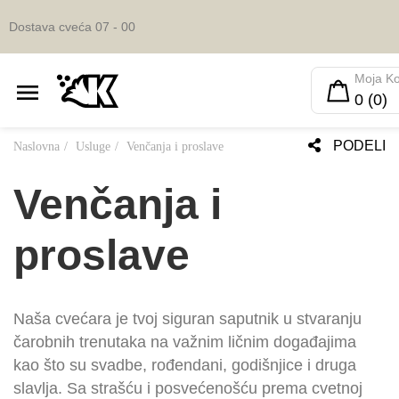
Dostava cveća 07 - 00
Moja K
0 (0)
PODELI
Naslovna
Usluge
Venčanja i proslave
Venčanja i
proslave
Naša cvećara je tvoj siguran saputnik u stvaranju
čarobnih trenutaka na važnim ličnim događajima
kao što su svadbe, rođendani, godišnjice i druga
slavlja. Sa strašću i posvećenošću prema cvetnoj