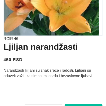
RCIR 46
Ljiljan narandžasti
450 RSD
Narandžasti ljiljani su znak sreće i radosti. Ljiljani su
oduvek važili za simbol milosrđa i bezuslovne ljubavi.