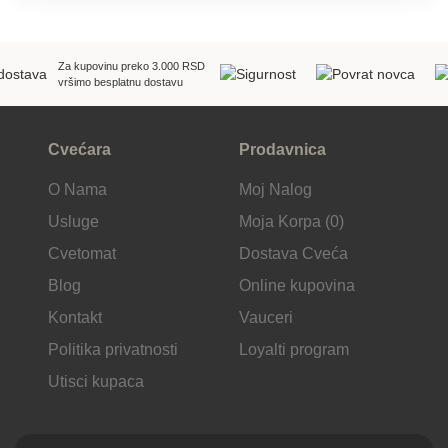
Za kupovinu preko 3.000 RSD
vršimo besplatnu dostavu
Cvećara
Prodavnica
O Nama
Moj Nalog
Usluge
Moja Korpa (0)
Cvetomat
Dostava Cveća
Blog
Online kupovina
Kontakt
Vauceri
Politika privatnosti
Loyalti program
Utisci kupaca