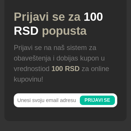
Prijavi se za
100
RSD
popusta
Prijavi se na naš sistem za
obaveštenja i dobijas kupon u
vrednostiod
100 RSD
za online
kupovinu!
PRIJAVI SE