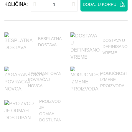
KOLIČINA:
DODAJ U KORPU
BESPLATNA
DOSTAVA U
DOSTAVA
DEFINISANO
VREME
ZAGARANTOVAN
MOGUĆNOST
POVRAĆAJ
IZMENE
NOVCA
PROIZVODA
PROIZVOD
JE
ODMAH
DOSTUPAN