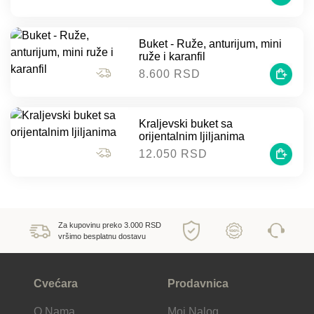
Buket - Ruže, anturijum, mini
ruže i karanfil
8.600 RSD
Kraljevski buket sa
orijentalnim ljiljanima
12.050 RSD
Za kupovinu preko 3.000 RSD
vršimo besplatnu dostavu
Cvećara
Prodavnica
O Nama
Moj Nalog