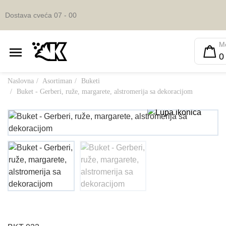
Dostava cveća 07 - 00
M
0
Naslovna
Asortiman
Buketi
Buket - Gerberi, ruže, margarete, alstromerija sa dekoracijom