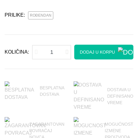
PRILIKE:
ROĐENDAN
KOLIČINA:
DODAJ U KORPU
BESPLATNA
DOSTAVA U
DOSTAVA
DEFINISANO
VREME
ZAGARANTOVAN
MOGUĆNOST
POVRAĆAJ
IZMENE
NOVCA
PROIZVODA