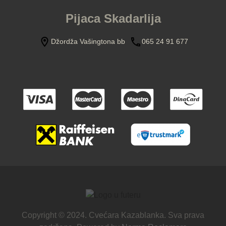
Pijaca Skadarlija
Džordža Vašingtona bb
065 24 91 677
Copyright © 2024. Cvećara Kazablanka. Sva prava