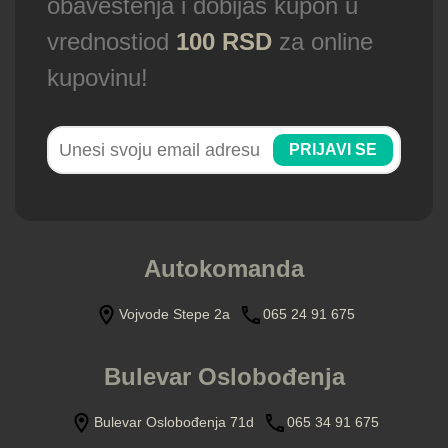
obaveštenja i dobijas kupon u
vrednostiod
100 RSD
za online
kupovinu!
PRIJAVI SE
Autokomanda
Vojvode Stepe 2a
065 24 91 675
Bulevar Oslobođenja
Bulevar Oslobođenja 71d
065 34 91 675