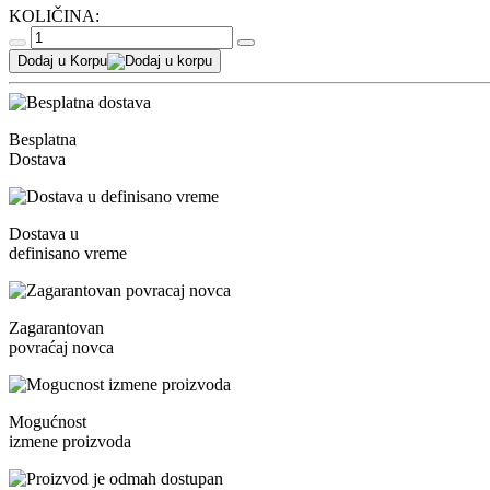
KOLIČINA:
Dodaj u Korpu
Besplatna
Dostava
Dostava u
definisano vreme
Zagarantovan
povraćaj novca
Mogućnost
izmene proizvoda