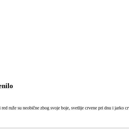
enilo
red ruže su neobične zbog svoje boje, svetlije crvene pri dnu i jarko c