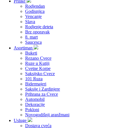
Prilike
Rodjendan
Godisnjica
Vencanje
Slava
Rodjenje deteta
Brz oporavak
8. mart
Saucesca
Asortiman
Buketi
Rezano Cvece
Ruze u Kutiji
Cvetne Korpe
Saksijsko Cvece
101 Ruza
Bidermajeri
Saksije i Zardinjere
Prihrana za Cvece
Automobil
Dekoracije
Pokloni
Novogodišnji aranžmani
Usluge
Dostava cveća