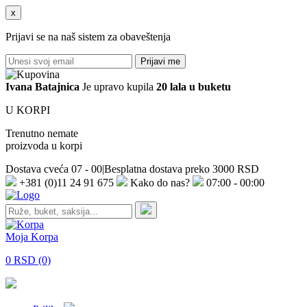
x
Prijavi se na naš sistem za obaveštenja
Prijavi me
Ivana
Batajnica
Je upravo kupila
20 lala u buketu
U KORPI
Trenutno nemate
proizvoda u korpi
Dostava cveća 07 - 00
|
Besplatna dostava preko 3000 RSD
+381 (0)11 24 91 675
Kako do nas?
07:00 - 00:00
Moja Korpa
0 RSD (0)