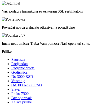
Vaši podaci i transakcija su osigurani SSL sertifikatom
Povraćaj novca u slucaju otkazivanja porudžbine
Imate nedoumicu? Treba Vam pomoc? Nasi operateri su tu.
Prilike
Saucesca
Rodjendan
Rodjenje deteta
Godisnjica
Do 3000 RSD
Vencanje
Od 3000-7500 RSD
Slava
Preko 7500
Brz oporavak
Za sve prilike