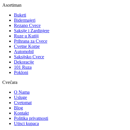
Asortiman
Buketi
Bidermajeri
Rezano Cvece
Saksije i Zardinjere
Ruze u Kutiji
Prihrana za Cvece
Cvetne Korpe
Automobil
Saksijsko Cvece
Dekoracije
101 Ruza
Pokloni
Cvećara
O Nama
Usluge
Cvetomat
Blog
Kontakt
Politika privatnosti
Utisci kupaca