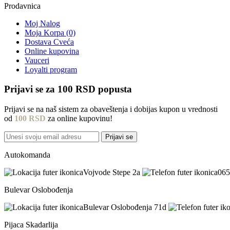
Prodavnica
Moj Nalog
Moja Korpa (0)
Dostava Cveća
Online kupovina
Vauceri
Loyalti program
Prijavi se za
100 RSD
popusta
Prijavi se na naš sistem za obaveštenja i dobijas kupon u vrednosti
od
100 RSD
za online kupovinu!
Prijavi se
Autokomanda
Vojvode Stepe 2a
065
Bulevar Oslobođenja
Bulevar Oslobođenja 71d
Pijaca Skadarlija