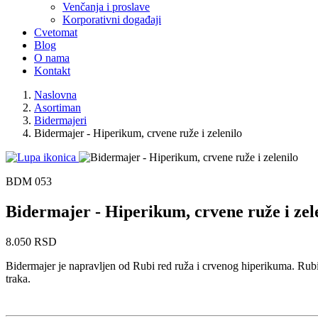
Venčanja i proslave
Korporativni događaji
Cvetomat
Blog
O nama
Kontakt
Naslovna
Asortiman
Bidermajeri
Bidermajer - Hiperikum, crvene ruže i zelenilo
BDM 053
Bidermajer - Hiperikum, crvene ruže i zel
8.050 RSD
Bidermajer je napravljen od Rubi red ruža i crvenog hiperikuma. Rubi 
traka.