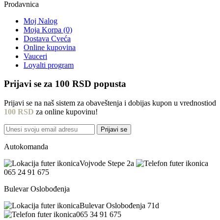
Prodavnica
Moj Nalog
Moja Korpa (0)
Dostava Cveća
Online kupovina
Vauceri
Loyalti program
Prijavi se za
100 RSD
popusta
Prijavi se na naš sistem za obaveštenja i dobijas kupon u vrednostiod
100 RSD
za online kupovinu!
Prijavi se
Autokomanda
Vojvode Stepe 2a
065 24 91 675
Bulevar Oslobođenja
Bulevar Oslobođenja 71d
065 34 91 675