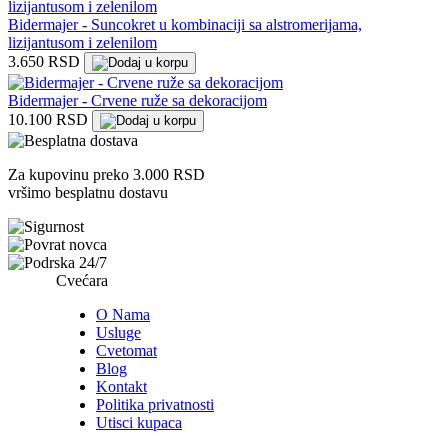
Bidermajer - Suncokret u kombinaciji sa alstromerijama,
lizijantusom i zelenilom
3.650 RSD
Bidermajer - Crvene ruže sa dekoracijom
10.100 RSD
Za kupovinu preko 3.000 RSD
vršimo besplatnu dostavu
Cvećara
O Nama
Usluge
Cvetomat
Blog
Kontakt
Politika privatnosti
Utisci kupaca