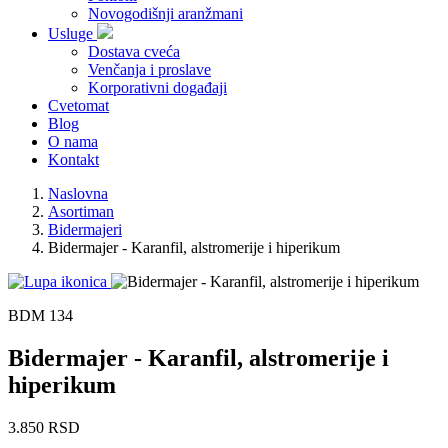
Novogodišnji aranžmani
Usluge
Dostava cveća
Venčanja i proslave
Korporativni događaji
Cvetomat
Blog
O nama
Kontakt
Naslovna
Asortiman
Bidermajeri
Bidermajer - Karanfil, alstromerije i hiperikum
BDM 134
Bidermajer - Karanfil, alstromerije i
hiperikum
3.850 RSD