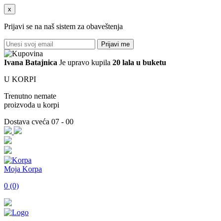
x
Prijavi se na naš sistem za obaveštenja
Prijavi me
Ivana
Batajnica
Je upravo kupila
20 lala u buketu
U KORPI
Trenutno nemate
proizvoda u korpi
Dostava cveća 07 - 00
Moja Korpa
0 (0)