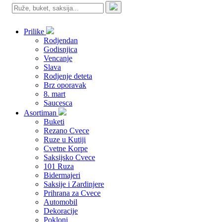
Prilike
Rodjendan
Godisnjica
Vencanje
Slava
Rodjenje deteta
Brz oporavak
8. mart
Saucesca
Asortiman
Buketi
Rezano Cvece
Ruze u Kutiji
Cvetne Korpe
Saksijsko Cvece
101 Ruza
Bidermajeri
Saksije i Zardinjere
Prihrana za Cvece
Automobil
Dekoracije
Pokloni