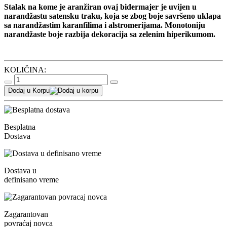
Stalak na kome je aranžiran ovaj bidermajer je uvijen u
narandžastu satensku traku, koja se zbog boje savršeno uklapa
sa narandžastim karanfilima i alstromerijama. Monotoniju
narandžaste boje razbija dekoracija sa zelenim hiperikumom.
KOLIČINA:
Dodaj u Korpu
Besplatna
Dostava
Dostava u
definisano vreme
Zagarantovan
povraćaj novca