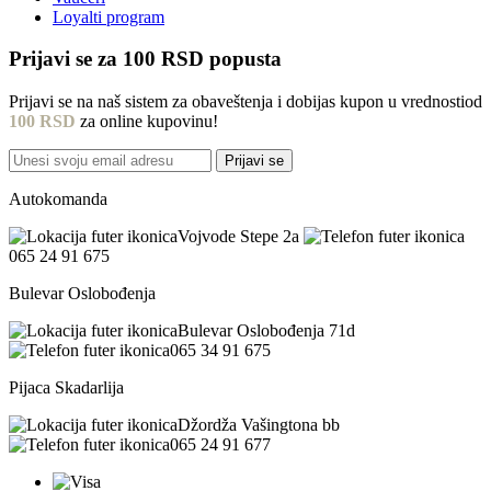
Loyalti program
Prijavi se za
100 RSD
popusta
Prijavi se na naš sistem za obaveštenja i dobijas kupon u vrednostiod
100 RSD
za online kupovinu!
Prijavi se
Autokomanda
Vojvode Stepe 2a
065 24 91 675
Bulevar Oslobođenja
Bulevar Oslobođenja 71d
065 34 91 675
Pijaca Skadarlija
Džordža Vašingtona bb
065 24 91 677