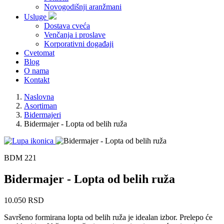
Novogodišnji aranžmani
Usluge
Dostava cveća
Venčanja i proslave
Korporativni događaji
Cvetomat
Blog
O nama
Kontakt
Naslovna
Asortiman
Bidermajeri
Bidermajer - Lopta od belih ruža
BDM 221
Bidermajer - Lopta od belih ruža
10.050 RSD
Savršeno formirana lopta od belih ruža je idealan izbor. Prelepo će