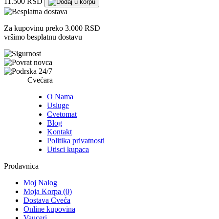
11.500 RSD
Za kupovinu preko 3.000 RSD
vršimo besplatnu dostavu
Cvećara
O Nama
Usluge
Cvetomat
Blog
Kontakt
Politika privatnosti
Utisci kupaca
Prodavnica
Moj Nalog
Moja Korpa (0)
Dostava Cveća
Online kupovina
Vauceri