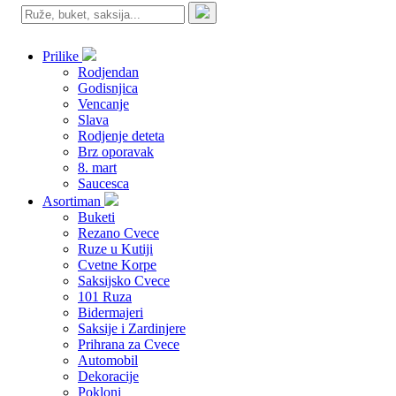
Prilike
Rodjendan
Godisnjica
Vencanje
Slava
Rodjenje deteta
Brz oporavak
8. mart
Saucesca
Asortiman
Buketi
Rezano Cvece
Ruze u Kutiji
Cvetne Korpe
Saksijsko Cvece
101 Ruza
Bidermajeri
Saksije i Zardinjere
Prihrana za Cvece
Automobil
Dekoracije
Pokloni