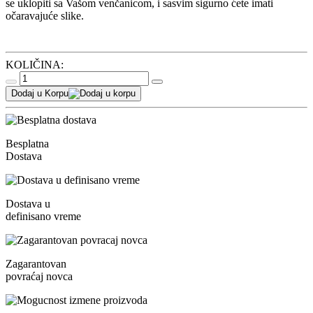
se uklopiti sa Vašom venčanicom, i sasvim sigurno ćete imati
očaravajuće slike.
KOLIČINA:
Dodaj u Korpu
Besplatna
Dostava
Dostava u
definisano vreme
Zagarantovan
povraćaj novca