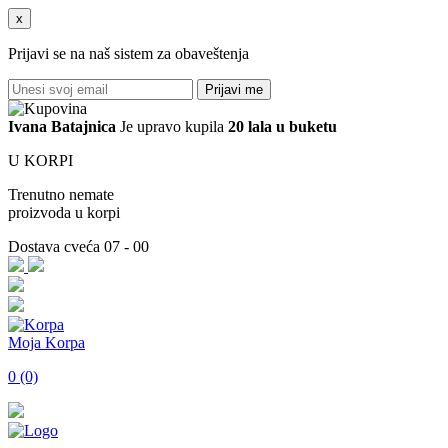
x
Prijavi se na naš sistem za obaveštenja
Prijavi me
Ivana
Batajnica
Je upravo kupila
20 lala u buketu
U KORPI
Trenutno nemate
proizvoda u korpi
Dostava cveća 07 - 00
Moja Korpa
0 (0)