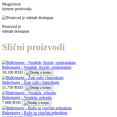
Mogućnost
izmene proizvoda
Proizvod je
odmah dostupan
Slični proizvodi
Bidermajer - Vendele, frezije, ornitogalum
10.100 RSD
Bidermajer - Žute ruže i hiperikum
11.750 RSD
Bidermajer - Vendela, zelenilo
7.000 RSD
Bidermajer - Ruže sa visećim zelenilom