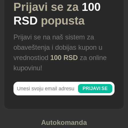
Prijavi se za
100
RSD
popusta
Prijavi se na naš sistem za
obaveštenja i dobijas kupon u
vrednostiod
100 RSD
za online
kupovinu!
PRIJAVI SE
Autokomanda