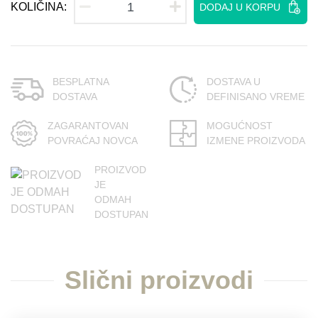
KOLIČINA:
DODAJ U KORPU
BESPLATNA
DOSTAVA U
DOSTAVA
DEFINISANO VREME
ZAGARANTOVAN
MOGUĆNOST
POVRAĆAJ NOVCA
IZMENE PROIZVODA
PROIZVOD
JE
ODMAH
DOSTUPAN
Slični proizvodi