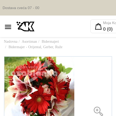
Dostava cveća 07 - 00
Moja K
0 (0)
Naslovna
Asortiman
Bidermajeri
Bidermajer - Orijental, Gerber, Ruže