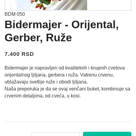
BDM 050
Bidermajer - Orijental,
Gerber, Ruže
7.400 RSD
Bidermajer je napravljen od kvalitetnih i krupnih cvetova
orijentalnog ljiljana, gerbera i ruža. Vatrenu crvenu,
ublažavaju svetlije ruže i obodi ljiljana.
Naša preporuka je da se ovaj venčani buket, kombinuje sa
crvenim detaljima, od cveća, u kosi.