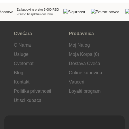
Za kupovinu preko 3.000 RSD
vršimo besplatnu dostavu
Cvećara
Prodavnica
O Nama
Moj Nalog
Usluge
Moja Korpa (0)
Cvetomat
Dostava Cveća
Blog
Online kupovina
Kontakt
Vauceri
Politika privatnosti
Loyalti program
Utisci kupaca