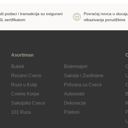
ši podaci i transakcija su osigurani
Povraćaj novca u slucaj
SL sertifikatom
otkazivanja porudžbine
Asortiman
C
Buketi
Bidermajeri
Rezano Cvece
Saksije i Zardinjere
U
Ruze u Kutiji
Prihrana za Cvece
C
Cvetne Korpe
Automobil
B
Saksijsko Cvece
Dekoracije
K
101 Ruza
Pokloni
P
U