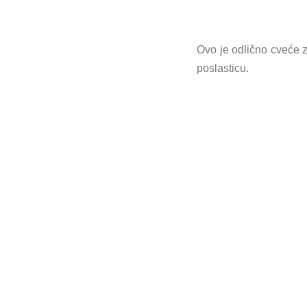
Ovo je odlično cveće z
poslasticu.