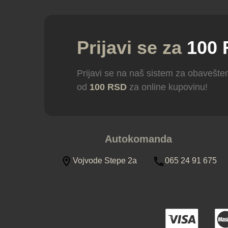
Prijavi se za
100
Prijavi se na naš sistem za obavešten
od
100 RSD
za online kupovinu!
Autokomanda
Vojvode Stepe 2a
065 24 91 675