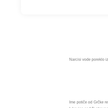
Narcisi vode poreklo 
Ime potiče od Grčke reč