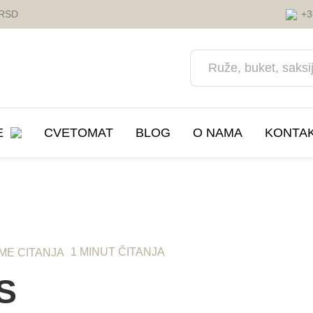
 RSD
+3
E
CVETOMAT
BLOG
O NAMA
KONTA
a
ava cveća
Saksije i Zardinjere
Korporativni događaji
nja i proslave
Prihrana za Cvece
1 MINUT ČITANJA
Automobil
S
Dekoracije