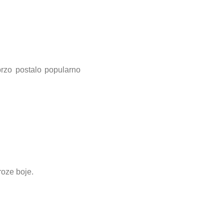
 brzo postalo popularno
roze boje.