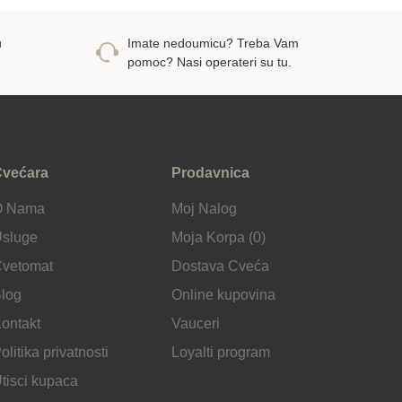
u
Imate nedoumicu? Treba Vam
pomoc? Nasi operateri su tu.
većara
Prodavnica
O Nama
Moj Nalog
sluge
Moja Korpa (0)
vetomat
Dostava Cveća
log
Online kupovina
ontakt
Vauceri
olitika privatnosti
Loyalti program
tisci kupaca