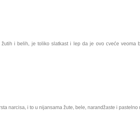
o žutih i belih, je toliko slatkast i lep da je ovo cveće veoma
sta narcisa, i to u nijansama žute, bele, narandžaste i pastelno 