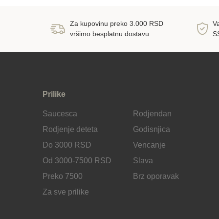
Za kupovinu preko 3.000 RSD
Va
vršimo besplatnu dostavu
S
Prilike
Saucesca
Rodjendan
Rodjenje deteta
Godisnjica
Do 3000 RSD
Vencanje
Od 3000-7500 RSD
Slava
Preko 7500
Brz oporavak
Za sve prilike