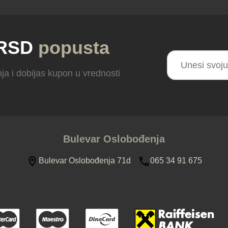
 RSD
popusta
ja i dobijas kupon u vrednosti
Bulevar Oslobođenja
Bulevar Oslobođenja 71d
065 34 91 675