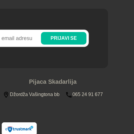
PRIJAVI SE
Pijaca Skadarlija
Džordža Vašingtona bb
065 24 91 677