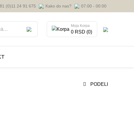
81 (0)11 24 91 675
Kako do nas?
07:00 - 00:00
Moja Korpa
0 RSD (0)
KT
PODELI