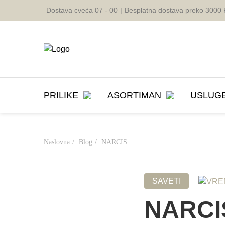
Dostava cveća 07 - 00
|
Besplatna dostava preko 3000
PRILIKE
ASORTIMAN
USLUG
Naslovna
Blog
NARCIS
Rodjendan
Buketi
Rodjenje detet
Dost
Godisnjica
Rezano Cvece
Brz oporavak
Venča
SAVETI
Vencanje
Ruze u Kutiji
8. mart
NARCI
Slava
Cvetne Korpe
Saucesca