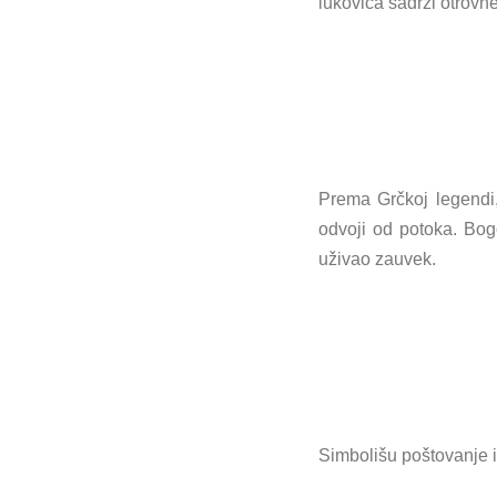
lukovica sadrži otrovn
Prema Grčkoj legendi,
odvoji od potoka. Bogo
uživao zauvek.
Simbolišu poštovanje i