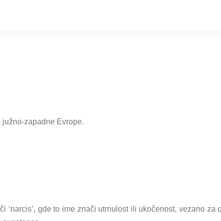
iz južno-zapadne Evrope.
i ‘narcis’, gde to ime znači utrnulost ili ukočenost, vezano za 