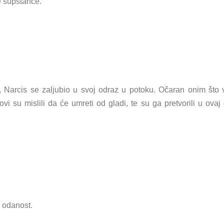
e supstance.
 Narcis se zaljubio u svoj odraz u potoku. Očaran onim što 
vi su mislili da će umreti od gladi, te su ga pretvorili u ovaj 
 odanost.