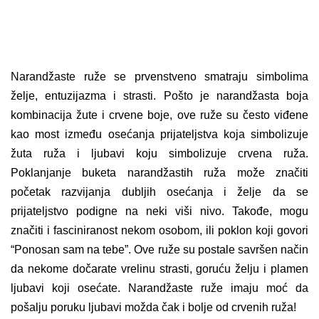
Narandžaste ruže se prvenstveno smatraju simbolima
želje, entuzijazma i strasti. Pošto je narandžasta boja
kombinacija žute i crvene boje, ove ruže su često viđene
kao most između osećanja prijateljstva koja simbolizuje
žuta ruža i ljubavi koju simbolizuje crvena ruža.
Poklanjanje buketa narandžastih ruža može značiti
početak razvijanja dubljih osećanja i želje da se
prijateljstvo podigne na neki viši nivo. Takođe, mogu
značiti i fasciniranost nekom osobom, ili poklon koji govori
“Ponosan sam na tebe”. Ove ruže su postale savršen način
da nekome dočarate vrelinu strasti, goruću želju i plamen
ljubavi koji osećate. Narandžaste ruže imaju moć da
pošalju poruku ljubavi možda čak i bolje od crvenih ruža!