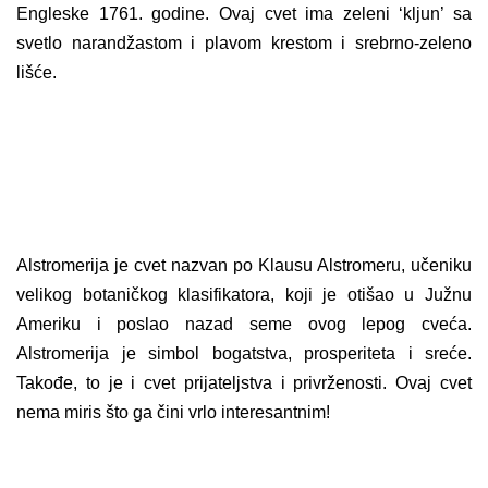
Engleske 1761. godine. Ovaj cvet ima zeleni ‘kljun’ sa
svetlo narandžastom i plavom krestom i srebrno-zeleno
lišće.
Alstromerija je cvet nazvan po Klausu Alstromeru, učeniku
velikog botaničkog klasifikatora, koji je otišao u Južnu
Ameriku i poslao nazad seme ovog lepog cveća.
Alstromerija je simbol bogatstva, prosperiteta i sreće.
Takođe, to je i cvet prijateljstva i privrženosti. Ovaj cvet
nema miris što ga čini vrlo interesantnim!