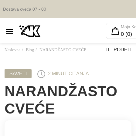
Dostava cveća 07 - 00
Moja K
0 (0)
PODELI
Naslovna
Blog
NARANDŽASTO CVEĆE
SAVETI
2 MINUT ČITANJA
NARANDŽASTO
CVEĆE