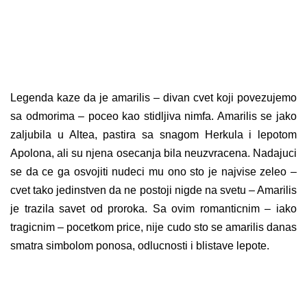
Legenda kaze da je amarilis – divan cvet koji povezujemo
sa odmorima – poceo kao stidljiva nimfa. Amarilis se jako
zaljubila u Altea, pastira sa snagom Herkula i lepotom
Apolona, ali su njena osecanja bila neuzvracena. Nadajuci
se da ce ga osvojiti nudeci mu ono sto je najvise zeleo –
cvet tako jedinstven da ne postoji nigde na svetu – Amarilis
je trazila savet od proroka. Sa ovim romanticnim – iako
tragicnim – pocetkom price, nije cudo sto se amarilis danas
smatra simbolom ponosa, odlucnosti i blistave lepote.