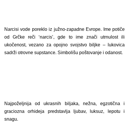
Narcisi vode poreklo iz južno-zapadne Evrope. Ime potiče
od Grčke reči ‘narcis’, gde to ime znači utrnulost ili
ukočenost, vezano za opojno svojstvo biljke – lukovica
sadrži otrovne supstance. Simbolišu poštovanje i odanost.
Najpoželjnija od ukrasnih biljaka, nežna, egzotična i
graciozna orhideja predstavlja ljubav, luksuz, lepotu i
snagu.