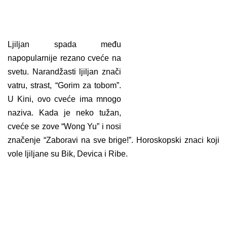
Ljiljan spada među
napopularnije rezano cveće na
svetu. Narandžasti ljiljan znači
vatru, strast, “Gorim za tobom”.
U Kini, ovo cveće ima mnogo
naziva. Kada je neko tužan,
cveće se zove “Wong Yu” i nosi
značenje “Zaboravi na sve brige!”. Horoskopski znaci koji
vole ljiljane su Bik, Devica i Ribe.