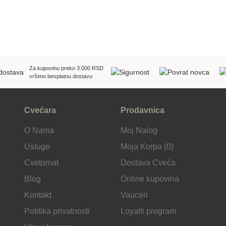
Za kupovinu preko 3.000 RSD
vršimo besplatnu dostavu
Cvećara
Prodavnica
O Nama
Moj Nalog
Usluge
Moja Korpa (0)
Cvetomat
Dostava Cveća
Blog
Online kupovina
Kontakt
Vauceri
Politika privatnosti
Loyalti program