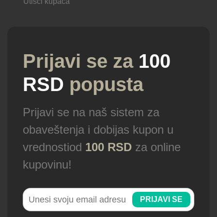
Utisci kupaca
Prijavi se za
100
RSD
popusta
Prijavi se na naš sistem za
obaveštenja i dobijas kupon u
vrednostiod
100 RSD
za online
kupovinu!
PRIJAVI SE