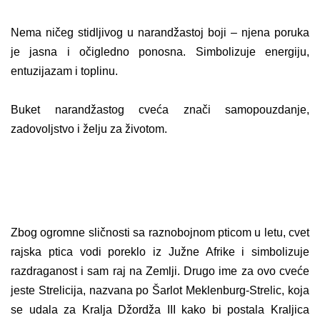
Nema ničeg stidljivog u narandžastoj boji – njena poruka
je jasna i očigledno ponosna. Simbolizuje energiju,
entuzijazam i toplinu.
Buket narandžastog cveća znači samopouzdanje,
zadovoljstvo i želju za životom.
Zbog ogromne sličnosti sa raznobojnom pticom u letu, cvet
rajska ptica vodi poreklo iz Južne Afrike i simbolizuje
razdraganost i sam raj na Zemlji. Drugo ime za ovo cveće
jeste Strelicija, nazvana po Šarlot Meklenburg-Strelic, koja
se udala za Kralja Džordža III kako bi postala Kraljica