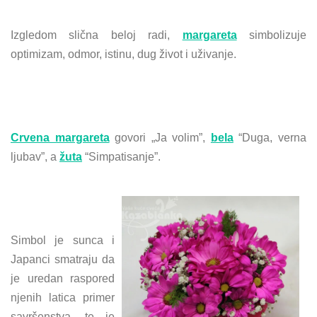
Izgledom slična beloj radi,
margareta
simbolizuje
optimizam, odmor, istinu, dug život i uživanje.
Crvena margareta
govori „Ja volim”,
bela
“Duga, verna
ljubav”, a
žuta
“Simpatisanje”.
Simbol je sunca i
Japanci smatraju da
je uredan raspored
njenih latica primer
savršenstva, te je