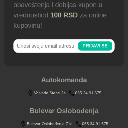
obaveštenja i dobijas kupon u
vrednostiod
100 RSD
za online
kupovinu!
PRIJAVI SE
Autokomanda
Vojvode Stepe 2a
065 24 91 675
Bulevar Oslobođenja
Bulevar Oslobođenja 71d
065 34 91 675