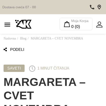
Dostava cveća 07 - 00
Moja Korpa
0 (0)
Naslovna
Blog
MARGARETA – CVET NOVEMBRA
PODELI
SAVETI
1 MINUT ČITANJA
MARGARETA –
CVET