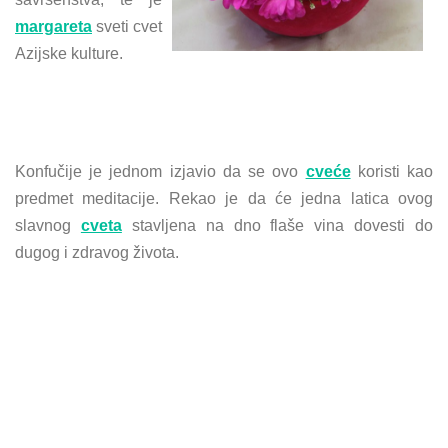
margareta
sveti cvet
Azijske kulture.
Konfučije je jednom izjavio da se ovo
cveće
koristi kao
predmet meditacije. Rekao je da će jedna latica ovog
slavnog
cveta
stavljena na dno flaše vina dovesti do
dugog i zdravog života.