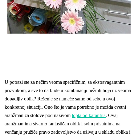
U potrazi ste za nečim veoma specifičnim, sa ekstravagantnim
prizvukom, a sve to da bude u kombinaciji nežnih boja uz veoma
dopadljiv oblik? Rešenje se nameće samo od sebe u ovoj
konkretnoj situaciji. Ono što je vama potrebno je možda cvetni
aranžman za stolove pod nazivom
lopta od karanfila
. Ovaj
aranžman ima stvarno fantastičan oblik i svim prisutnima na
venčanju pružiće pravo zadovoljstvo da uživaju u skladu oblika i