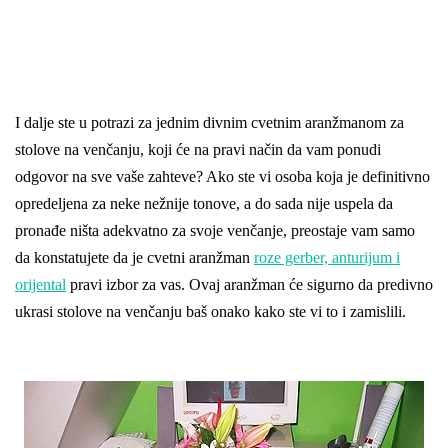
I dalje ste u potrazi za jednim divnim cvetnim aranžmanom za
stolove na venčanju, koji će na pravi način da vam ponudi
odgovor na sve vaše zahteve? Ako ste vi osoba koja je definitivno
opredeljena za neke nežnije tonove, a do sada nije uspela da
pronađe ništa adekvatno za svoje venčanje, preostaje vam samo
da konstatujete da je cvetni aranžman
roze gerber, anturijum i
orijental
pravi izbor za vas. Ovaj aranžman će sigurno da predivno
ukrasi stolove na venčanju baš onako kako ste vi to i zamislili.