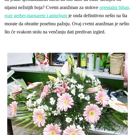
nijansi nežnijih boja? Cvetni aranžman za stolove
orjentalni ljiljan,
roze gerber,margarete i anturijum
je onda definitivno nešto na šta
morate da obratite posebnu pažnju. Ovaj cvetni aranžman je nešto
što će svakom stolu na venčanju dati predivan izgled.