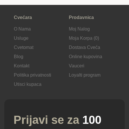
Cvećara
Prodavnica
O Nama
Moj Nalog
Usluge
Moja Korpa (0)
Cvetomat
Dostava Cveća
Blog
Online kupovina
Kontakt
Vauceri
Politika privatnosti
Loyalti program
Utisci kupaca
Prijavi se za
100