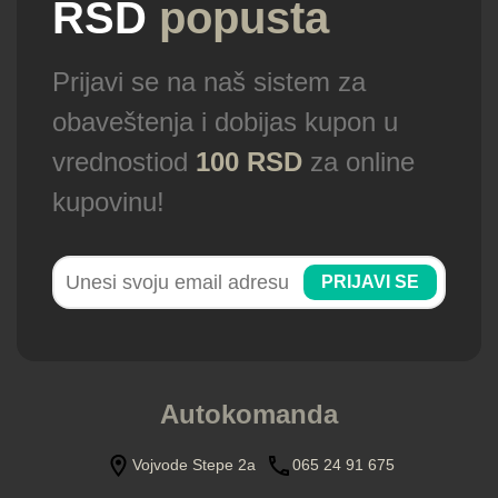
RSD
popusta
Prijavi se na naš sistem za
obaveštenja i dobijas kupon u
vrednostiod
100 RSD
za online
kupovinu!
PRIJAVI SE
Autokomanda
Vojvode Stepe 2a
065 24 91 675