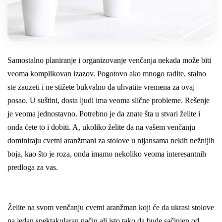
Samostalno planiranje i organizovanje venčanja nekada može biti
veoma komplikovan izazov. Pogotovo ako mnogo radite, stalno
ste zauzeti i ne stižete bukvalno da uhvatite vremena za ovaj
posao. U suštini, dosta ljudi ima veoma slične probleme. Rešenje
je veoma jednostavno. Potrebno je da znate šta u stvari želite i
onda ćete to i dobiti. A, ukoliko želite da na vašem venčanju
dominiraju cvetni aranžmani za stolove u nijansama nekih nežnijih
boja, kao što je roza, onda imamo nekoliko veoma interesantnih
predloga za vas.
Želite na svom venčanju cvetni aranžman koji će da ukrasi stolove
na jedan spektakularan način ali isto tako da bude sačinjen od