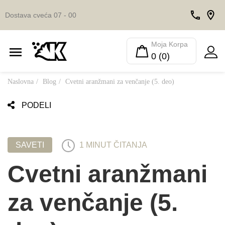
Dostava cveća 07 - 00
Moja Korpa
0 (0)
Naslovna
Blog
Cvetni aranžmani za venčanje (5. deo)
PODELI
SAVETI
1 MINUT ČITANJA
Cvetni aranžmani
za venčanje (5.