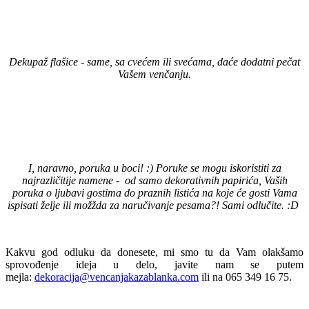
Dekupaž flašice - same, sa cvećem ili svećama, daće dodatni pečat
Vašem venčanju.
I, naravno, poruka u boci! :) Poruke se mogu iskoristiti za
najrazličitije namene - od samo dekorativnih papirića, Vaših
poruka o ljubavi gostima do praznih listića na koje će gosti Vama
ispisati želje ili možžda za naručivanje pesama?! Sami odlučite. :D
Kakvu god odluku da donesete, mi smo tu da Vam olakšamo
sprovođenje ideja u delo, javite nam se putem
mejla:
dekoracija@vencanjakazablanka.com
ili na 065 349 16 75.