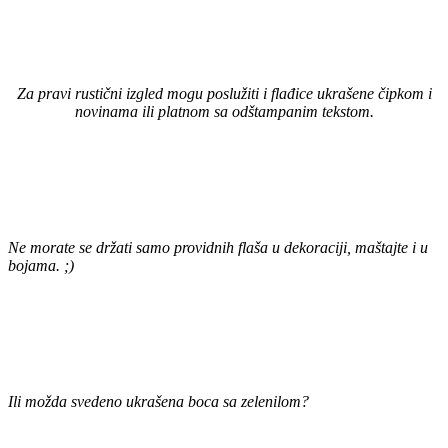
Za pravi rustični izgled mogu poslužiti i flađice ukrašene čipkom i
novinama ili platnom sa odštampanim tekstom.
Ne morate se držati samo providnih flaša u dekoraciji, maštajte i u
bojama. ;)
Ili možda svedeno ukrašena boca sa zelenilom?