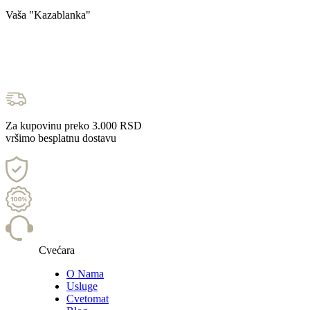
Vaša "Kazablanka"
Za kupovinu preko 3.000 RSD
vršimo besplatnu dostavu
Cvećara
O Nama
Usluge
Cvetomat