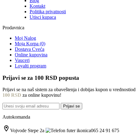
Blog
Kontakt
Politika privatnosti
Utisci kupaca
Prodavnica
Moj Nalog
Moja Korpa (0)
Dostava Cveća
Online kupovina
Vauceri
Loyalti program
Prijavi se za
100 RSD
popusta
Prijavi se na naš sistem za obaveštenja i dobijas kupon u vrednostiod
100 RSD
za online kupovinu!
Prijavi se
Autokomanda
Vojvode Stepe 2a
065 24 91 675