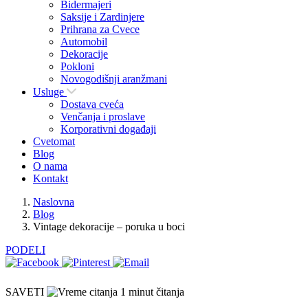
Bidermajeri
Saksije i Zardinjere
Prihrana za Cvece
Automobil
Dekoracije
Pokloni
Novogodišnji aranžmani
Usluge
Dostava cveća
Venčanja i proslave
Korporativni događaji
Cvetomat
Blog
O nama
Kontakt
Naslovna
Blog
Vintage dekoracije – poruka u boci
PODELI
SAVETI
1 minut čitanja