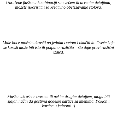
Ukrašene flašice u kombinaciji sa cvećem ili drvenim detaljima,
možete iskoristiti i za kreativno obeležavanje stolova.
Male boce možete ukrasiti po jednim cvetom i okačiti ih. Cveće koje
se koristi može biti isto ili potpuno različito – što daje pravi rustični
izgled.
Flašice ukrašene cvećem ili nekim drugim detaljem, mogu biti
sjajan način da gostima dodelite kartice sa imenima. Poklon i
kartica u jednom! :)