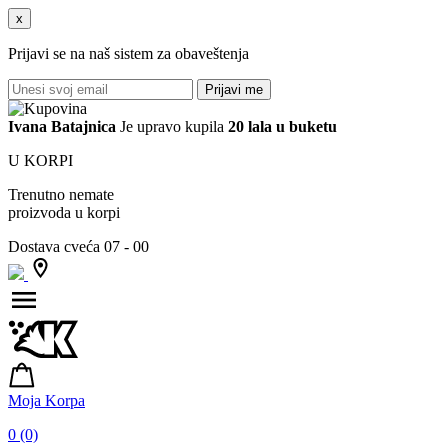
x
Prijavi se na naš sistem za obaveštenja
Prijavi me
Ivana
Batajnica
Je upravo kupila
20 lala u buketu
U KORPI
Trenutno nemate
proizvoda u korpi
Dostava cveća 07 - 00
Moja Korpa
0 (0)