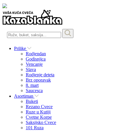
Prilike
Rodjendan
Godisnjica
Vencanje
Slava
Rodjenje deteta
Brz oporavak
8. mart
Saucesca
Asortiman
Buketi
Rezano Cvece
Ruze u Kutiji
Cvetne Korpe
Saksijsko Cvece
101 Ruza