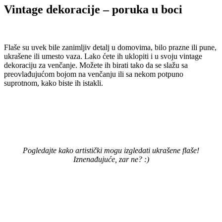
Vintage dekoracije – poruka u boci
Flaše su uvek bile zanimljiv detalj u domovima, bilo prazne ili pune,
ukrašene ili umesto vaza. Lako ćete ih uklopiti i u svoju vintage
dekoraciju za venčanje. Možete ih birati tako da se slažu sa
preovlađujućom bojom na venčanju ili sa nekom potpuno
suprotnom, kako biste ih istakli.
Pogledajte kako artistički mogu izgledati ukrašene flaše!
Iznenađujuće, zar ne? :)