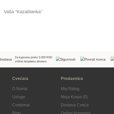
Vaša "Kazablanka"
Za kupovinu preko 3.000 RSD
vršimo besplatnu dostavu
Cvećara
Prodavnica
O Nama
Moj Nalog
Usluge
Moja Korpa (0)
Cvetomat
Dostava Cveća
Blog
Online kupovina