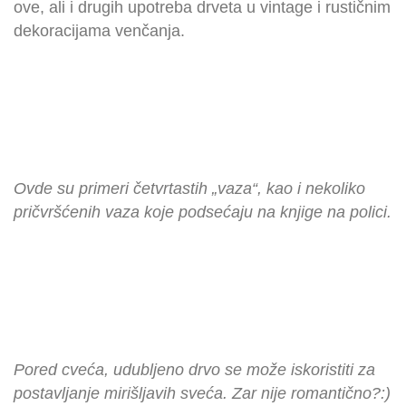
ove, ali i drugih upotreba drveta u vintage i rustičnim
dekoracijama venčanja.
Ovde su primeri četvrtastih „vaza“, kao i nekoliko
pričvršćenih vaza koje podsećaju na knjige na polici.
Pored cveća, udubljeno drvo se može iskoristiti za
postavljanje mirišljavih sveća. Zar nije romantično?:)