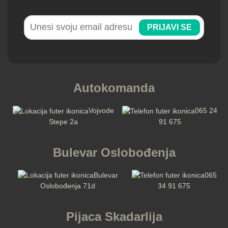
PRIJAVI SE
Autokomanda
Vojvode
065 24
Stepe 2a
91 675
Bulevar Oslobođenja
Bulevar
065
Oslobođenja 71d
34 91 675
Pijaca Skadarlija