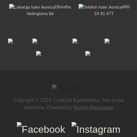
Džordža
065
Vašingtona bb
24 91 677
Copyright © 2024. Cvećara Kazablanka. Sva prava
zadržana. Powered by
Norma Reclamare