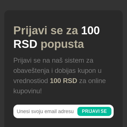
Prijavi se za
100
RSD
popusta
Prijavi se na naš sistem za
obaveštenja i dobijas kupon u
vrednostiod
100 RSD
za online
kupovinu!
PRIJAVI SE