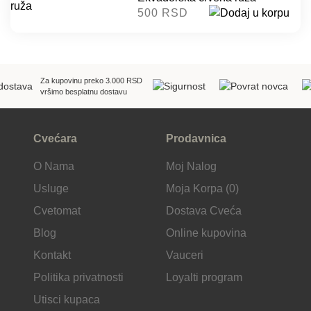
500 RSD
Za kupovinu preko 3.000 RSD
vršimo besplatnu dostavu
Cvećara
Prodavnica
O Nama
Moj Nalog
Usluge
Moja Korpa (0)
Cvetomat
Dostava Cveća
Blog
Online kupovina
Kontakt
Vauceri
Politika privatnosti
Loyalti program
Utisci kupaca