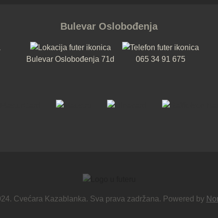
Bulevar Oslobođenja
Bulevar Oslobođenja 71d
065 34 91 675
024. Cvećara Kazablanka. Sva prava zadržana. Powered by
No