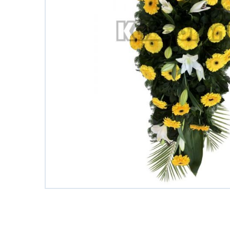
Saksijsko Cvece
101 Ruza
Bidermajeri