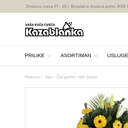
Dostava cveća 07 - 00
|
Besplatna dostava preko 3000
PRILIKE
ASORTIMAN
USLUG
Naslovna
Suza - Žuti gerberi i beli ljiljani
Rodjendan
Buketi
Rodjenje detet
Dosta
Godisnjica
Rezano Cvece
Brz oporavak
Venča
Vencanje
Ruze u Kutiji
8. mart
Slava
Cvetne Korpe
Saucesca