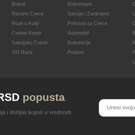
Buketi
Bidermajeri
Rezano Cvece
Saksije i Zardinjere
U
Ruze u Kutiji
Prihrana za Cvece
C
Cvetne Korpe
Automobil
B
Saksijsko Cvece
Dekoracije
K
101 Ruza
Pokloni
P
U
 RSD
popusta
ja i dobijas kupon u vrednosti