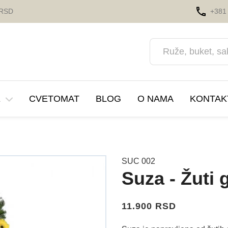
 RSD
+381 
E
CVETOMAT
BLOG
O NAMA
KONTAK
a
va cveća
Saksije i Zardinjere
Korporativni događaji
SUC 002
Suza - Žuti ge
nja i proslave
Prihrana za Cvece
Automobil
11.900 RSD
Dekoracije