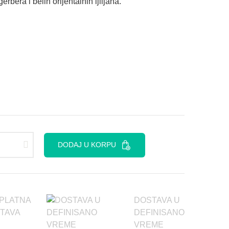
rbera i belih orijentalnih ljiljana.
DODAJ U KORPU
PLATNA
DOSTAVA U
TAVA
DEFINISANO
VREME