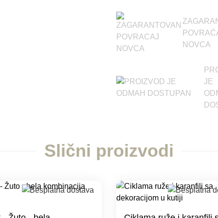
ZAGARA
POVRAĆ
NOVCA
PR
JE
OD
DO
Slični proizvodi
 - Žuto - bela
Ciklama ruže i karanfili 