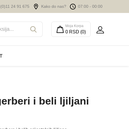
(0)11 24 91 675
Kako do nas?
07:00 - 00:00
Moja Korpa
0 RSD (0)
T
rberi i beli ljiljani