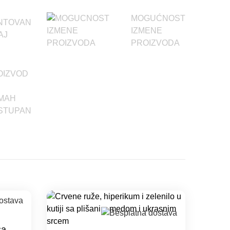
MOGUĆNOST
NTOVAN
IZMENE
AJ
PROIZVODA
OIZVOD
MAH
STUPAN
sa