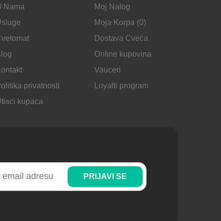
O Nama
Moj Nalog
sluge
Moja Korpa (0)
vetomat
Dostava Cveća
log
Online kupovina
ontakt
Vauceri
olitika privatnosti
Loyalti program
tisci kupaca
PRIJAVI SE