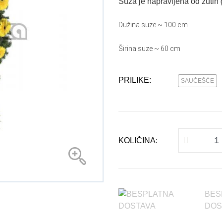
Suza je napravljena od žutih ge
Pokloni
Dužina suze ~ 100 cm
Novogodišnji aranžmani
Širina suze ~ 60 cm
PRILIKE:
SAUČEŠĆE
KOLIČINA:
BES
DOS