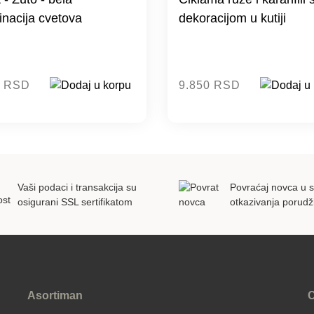
nacija cvetova
dekoracijom u kutiji
0 RSD
9.850 RSD
Vaši podaci i transakcija su
Povraćaj novca u s
osigurani SSL sertifikatom
otkazivanja porudž
Asortiman
C