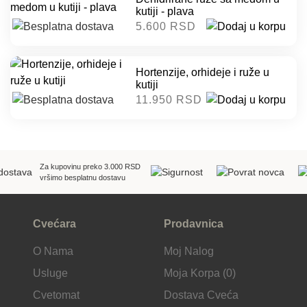
kutiji - plava
5.600 RSD
Hortenzije, orhideje i ruže u
kutiji
11.950 RSD
Za kupovinu preko 3.000 RSD
vršimo besplatnu dostavu
Cvećara
Prodavnica
O Nama
Moj Nalog
Usluge
Moja Korpa (0)
Cvetomat
Dostava Cveća