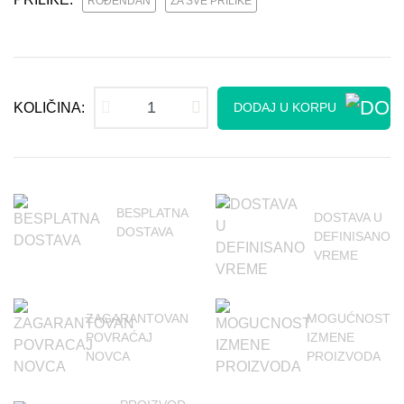
ROĐENDAN
ZA SVE PRILIKE
KOLIČINA:
DODAJ U KORPU
BESPLATNA
DOSTAVA U
DOSTAVA
DEFINISANO
VREME
ZAGARANTOVAN
MOGUĆNOST
POVRAĆAJ
IZMENE
NOVCA
PROIZVODA