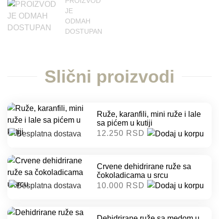
PROIZVOD
JE
ODMAH
DOSTUPAN
Slični proizvodi
Ruže, karanfili, mini ruže i lale
sa pićem u kutiji
12.250 RSD
Crvene dehidrirane ruže sa
čokoladicama u srcu
10.000 RSD
Dehidrirane ruže sa medom u