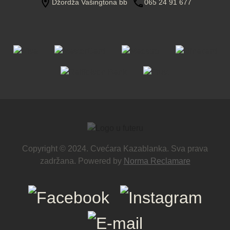
Džordža Vašingtona bb
065 24 91 677
Copyright © 2024. Cvećara Kazablanka. Sva prava
zadržana. Powered by
Norma Reclamare