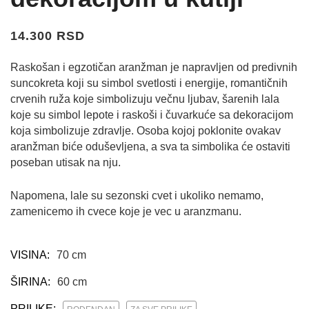
14.300 RSD
Raskošan i egzotičan aranžman je napravljen od predivnih
suncokreta koji su simbol svetlosti i energije, romantičnih
crvenih ruža koje simbolizuju večnu ljubav, šarenih lala
koje su simbol lepote i raskoši i čuvarkuće sa dekoracijom
koja simbolizuje zdravlje. Osoba kojoj poklonite ovakav
aranžman biće oduševljena, a sva ta simbolika će ostaviti
poseban utisak na nju.
Napomena, lale su sezonski cvet i ukoliko nemamo,
zamenicemo ih cvece koje je vec u aranzmanu.
VISINA:
70 cm
ŠIRINA:
60 cm
PRILIKE: