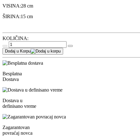
VISINA:
28 cm
ŠIRINA:
15 cm
KOLIČINA:
Dodaj u Korpu
Besplatna
Dostava
Dostava u
definisano vreme
Zagarantovan
povraćaj novca