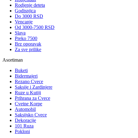
Rodjenje deteta
Godisnjica
Do 3000 RSD
Vencanje
Od 3000-7500 RSD
Slava
Preko 7500
Brz oporavak
Za sve prilike
Asortiman
Buketi
Bidermajeri
Rezano Cvece
Saksije i Zardinjere
Ruze u Kutiji
Prihrana za Cvece
Cvetne Korpe
Automobil
Saksijsko Cvece
Dekoracije
101 Ruza
Pokloni