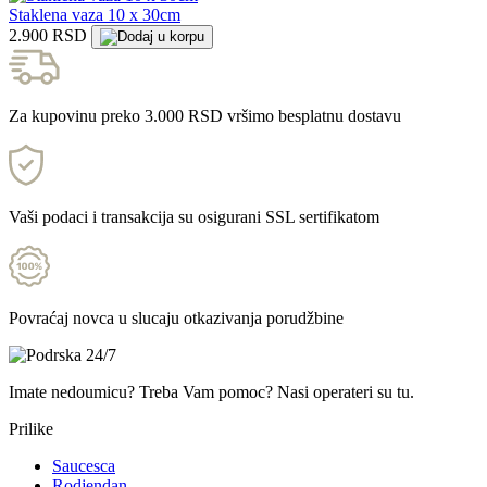
Staklena vaza 10 x 30cm
2.900 RSD
Za kupovinu preko 3.000 RSD vršimo besplatnu dostavu
Vaši podaci i transakcija su osigurani SSL sertifikatom
Povraćaj novca u slucaju otkazivanja porudžbine
Imate nedoumicu? Treba Vam pomoc? Nasi operateri su tu.
Prilike
Saucesca
Rodjendan