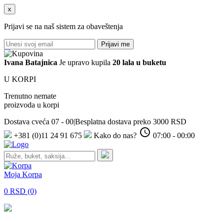
x
Prijavi se na naš sistem za obaveštenja
Prijavi me
Ivana
Batajnica
Je upravo kupila
20 lala u buketu
U KORPI
Trenutno nemate
proizvoda u korpi
Dostava cveća 07 - 00
|
Besplatna dostava preko 3000 RSD
+381 (0)11 24 91 675
Kako do nas?
07:00 - 00:00
Moja Korpa
0 RSD (0)