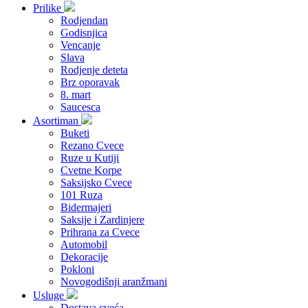
Prilike
Rodjendan
Godisnjica
Vencanje
Slava
Rodjenje deteta
Brz oporavak
8. mart
Saucesca
Asortiman
Buketi
Rezano Cvece
Ruze u Kutiji
Cvetne Korpe
Saksijsko Cvece
101 Ruza
Bidermajeri
Saksije i Zardinjere
Prihrana za Cvece
Automobil
Dekoracije
Pokloni
Novogodišnji aranžmani
Usluge
Dostava cveća