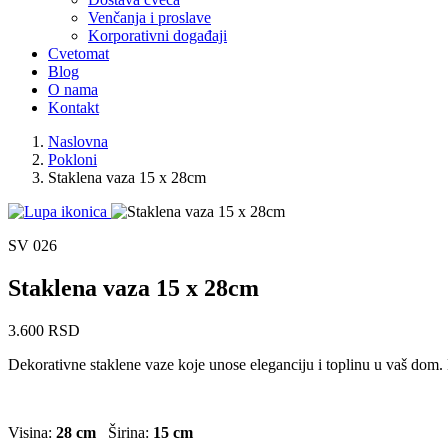
Venčanja i proslave
Korporativni događaji
Cvetomat
Blog
O nama
Kontakt
Naslovna
Pokloni
Staklena vaza 15 x 28cm
SV 026
Staklena vaza 15 x 28cm
3.600 RSD
Dekorativne staklene vaze koje unose eleganciju i toplinu u vaš dom
Visina:
28 cm
Širina:
15 cm