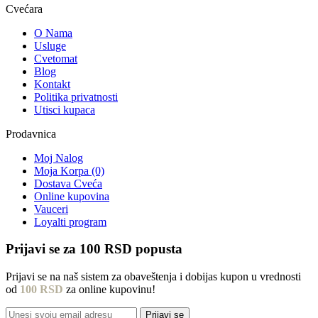
Cvećara
O Nama
Usluge
Cvetomat
Blog
Kontakt
Politika privatnosti
Utisci kupaca
Prodavnica
Moj Nalog
Moja Korpa (0)
Dostava Cveća
Online kupovina
Vauceri
Loyalti program
Prijavi se za
100 RSD
popusta
Prijavi se na naš sistem za obaveštenja i dobijas kupon u vrednosti
od
100 RSD
za online kupovinu!
Prijavi se