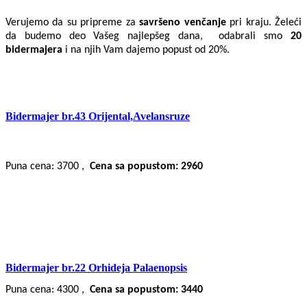
Verujemo da su pripreme za
savršeno venčanje
pri kraju. Želeći
da budemo deo Vašeg najlepšeg dana,
odabrali smo
20
bidermajera
i na njih Vam dajemo popust od 20%.
Bidermajer br.43 Orijental,Avelansruze
Puna cena: 3700 ,
Cena sa popustom: 2960
Bidermajer br.22 Orhideja Palaenopsis
Puna cena: 4300 ,
Cena sa popustom: 3440