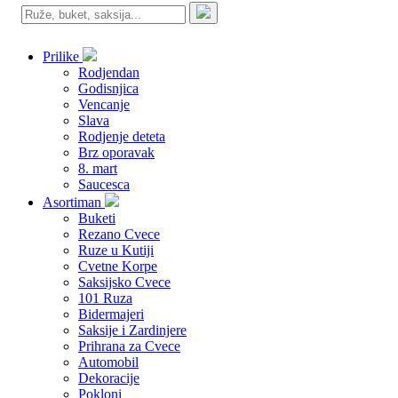
Prilike
Rodjendan
Godisnjica
Vencanje
Slava
Rodjenje deteta
Brz oporavak
8. mart
Saucesca
Asortiman
Buketi
Rezano Cvece
Ruze u Kutiji
Cvetne Korpe
Saksijsko Cvece
101 Ruza
Bidermajeri
Saksije i Zardinjere
Prihrana za Cvece
Automobil
Dekoracije
Pokloni