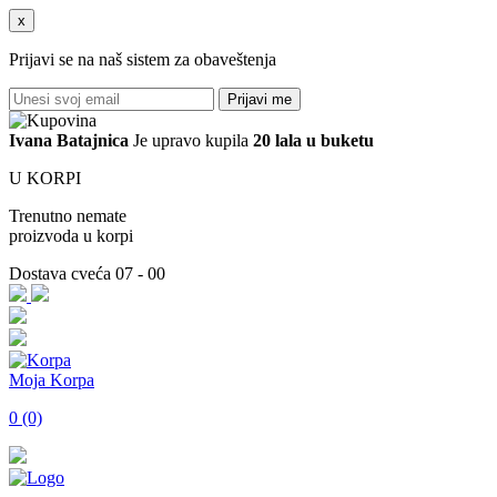
x
Prijavi se na naš sistem za obaveštenja
Prijavi me
Ivana
Batajnica
Je upravo kupila
20 lala u buketu
U KORPI
Trenutno nemate
proizvoda u korpi
Dostava cveća 07 - 00
Moja Korpa
0 (0)