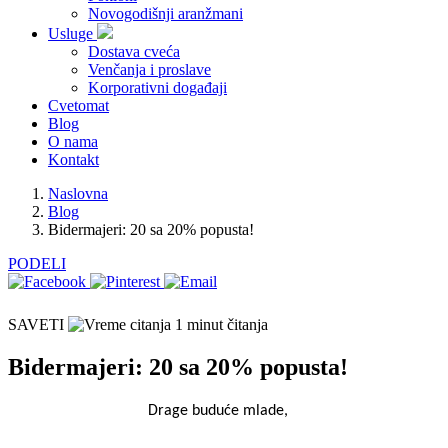
Novogodišnji aranžmani
Usluge
Dostava cveća
Venčanja i proslave
Korporativni događaji
Cvetomat
Blog
O nama
Kontakt
Naslovna
Blog
Bidermajeri: 20 sa 20% popusta!
PODELI
SAVETI
1 minut čitanja
Bidermajeri: 20 sa 20% popusta!
Drage buduće mlade,