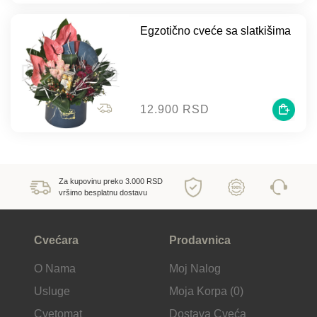
Egzotično cveće sa slatkišima
12.900 RSD
Za kupovinu preko 3.000 RSD
vršimo besplatnu dostavu
Cvećara
Prodavnica
O Nama
Moj Nalog
Usluge
Moja Korpa (0)
Cvetomat
Dostava Cveća