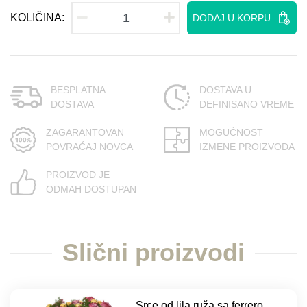
KOLIČINA:
DODAJ U KORPU
BESPLATNA
DOSTAVA U
DOSTAVA
DEFINISANO VREME
ZAGARANTOVAN
MOGUĆNOST
POVRAĆAJ NOVCA
IZMENE PROIZVODA
PROIZVOD JE
ODMAH DOSTUPAN
Slični proizvodi
Srce od lila ruža sa ferrero