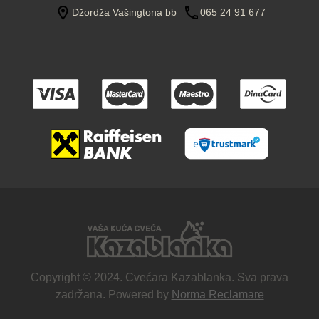
Džordža Vašingtona bb
065 24 91 677
Copyright © 2024. Cvećara Kazablanka. Sva prava
zadržana. Powered by
Norma Reclamare