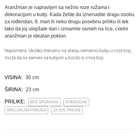
Aranžman je napravljen sa nežno roze ružama i
dekoracijom u kutiji. Kada želite da iznenadite dragu osobu
za rođendan, 8. mart ili neku drugu posebnu priliku ili tek
tako da joj ulepšate dan i izmamite osmeh na lice, cvetni
aranžman je idealan poklon.
Napomena: Ukoliko trenutno na stanju nemamo kutiju u roze boji,
može da se zameni sa kutijom u bordo ili crnoj boji.
VISINA:
30 cm
ŠIRINA:
23 cm
PRILIKE:
BRZ OPORAVAK
ROĐENDAN
SPECIJALNA PONUDA
ZA SVE PRILIKE