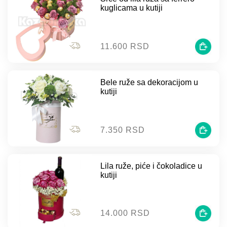
kuglicama u kutiji
11.600 RSD
Bele ruže sa dekoracijom u
kutiji
7.350 RSD
Lila ruže, piće i čokoladice u
kutiji
14.000 RSD