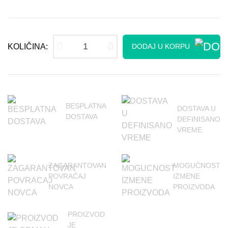
KOLIČINA:
DODAJ U KORPU
BESPLATNA
DOSTAVA U
DOSTAVA
DEFINISANO
VREME
ZAGARANTOVAN
MOGUĆNOST
POVRAĆAJ
IZMENE
NOVCA
PROIZVODA
PROIZVOD
JE