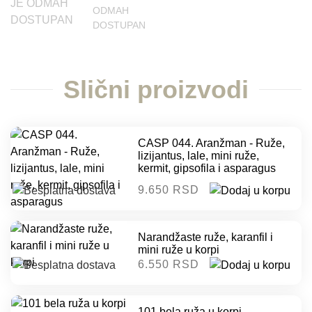
ODMAH
DOSTUPAN
Slični proizvodi
CASP 044. Aranžman - Ruže,
lizijantus, lale, mini ruže,
kermit, gipsofila i asparagus
9.650 RSD
Narandžaste ruže, karanfil i
mini ruže u korpi
6.550 RSD
101 bela ruža u korpi