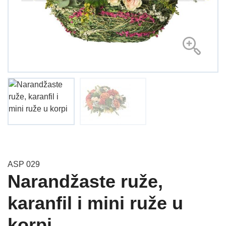
ASP 029
Narandžaste ruže,
karanfil i mini ruže u
korpi