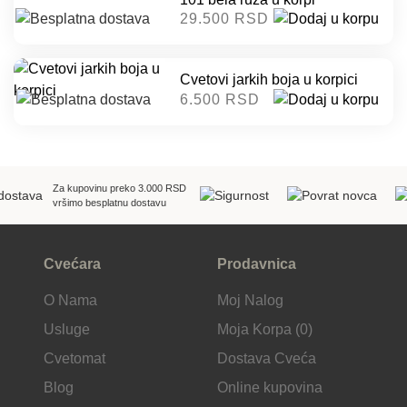
29.500 RSD
Cvetovi jarkih boja u korpici
6.500 RSD
Za kupovinu preko 3.000 RSD
vršimo besplatnu dostavu
Cvećara
Prodavnica
O Nama
Moj Nalog
Usluge
Moja Korpa (0)
Cvetomat
Dostava Cveća
Blog
Online kupovina