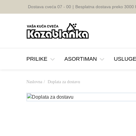
Dostava cveća 07 - 00
|
Besplatna dostava preko 3000
PRILIKE
ASORTIMAN
USLUG
Naslovna
Doplata za dostavu
Rodjendan
Buketi
Rodjenje detet
Dosta
Godisnjica
Rezano Cvece
Brz oporavak
Venča
Vencanje
Ruze u Kutiji
8. mart
Slava
Cvetne Korpe
Saucesca