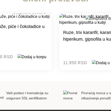
uže, piće i čokoladice u
Ruze, trix karanfil, karanf
hiperikum, gipsofila u kut
00 RSD
11.950 RSD
Vaši podaci i transakcija su
Povraćaj novca u s
osigurani SSL sertifikatom
otkazivanja porudž