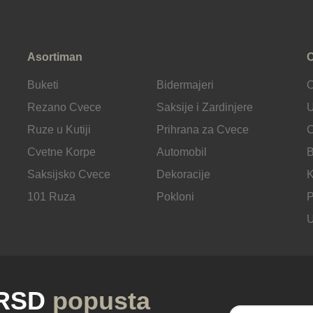
Asortiman
C
Buketi
Bidermajeri
Rezano Cvece
Saksije i Zardinjere
U
Ruze u Kutiji
Prihrana za Cvece
C
Cvetne Korpe
Automobil
B
Saksijsko Cvece
Dekoracije
K
101 Ruza
Pokloni
P
U
 RSD
popusta