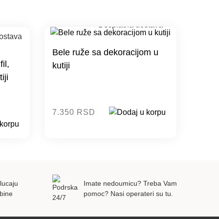
Bele ruže sa dekoracijom u
il,
kutiji
iji
7.350 RSD
lucaju
Imate nedoumicu? Treba Vam
bine
pomoc? Nasi operateri su tu.