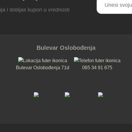
ja i dobijas kupon u vrednosti
Bulevar Oslobođenja
Bulevar Oslobođenja 71d
065 34 91 675