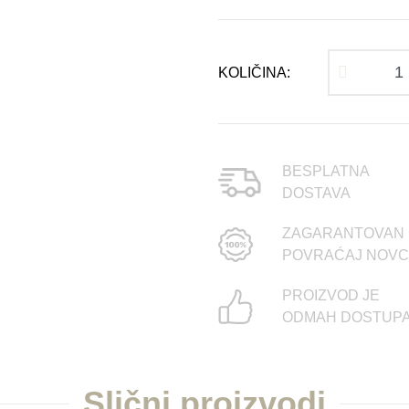
Pokloni
Novogodišnji aranžmani
KOLIČINA:
BESPLATNA
DOSTAVA
ZAGARANTOVAN
POVRAĆAJ NOV
PROIZVOD JE
ODMAH DOSTUP
Slični proizvodi