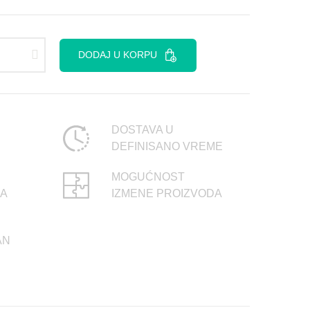
DODAJ U KORPU
DOSTAVA U
DEFINISANO VREME
MOGUĆNOST
CA
IZMENE PROIZVODA
AN