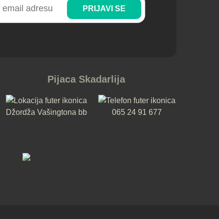
PRIJAVI SE
Pijaca Skadarlija
Džordža Vašingtona bb
065 24 91 677