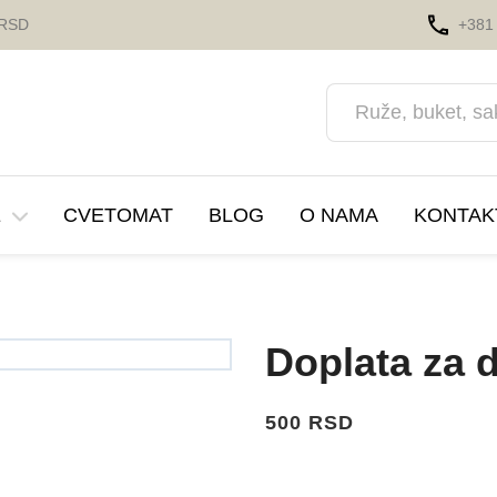
 RSD
+381 
E
CVETOMAT
BLOG
O NAMA
KONTAK
a
va cveća
Saksije i Zardinjere
Korporativni događaji
Doplata za 
nja i proslave
Prihrana za Cvece
500 RSD
Automobil
Dekoracije