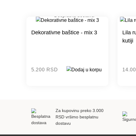
Dekorativne baštice - mix 3
Lila r
kutiji
5.200 RSD
14.0
Za kupovinu preko 3.000
RSD vršimo besplatnu
dostavu