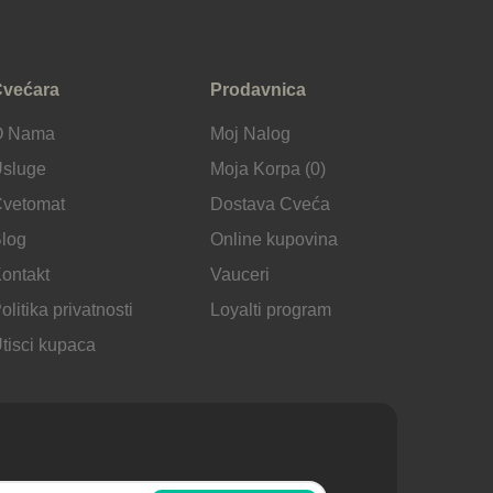
većara
Prodavnica
O Nama
Moj Nalog
sluge
Moja Korpa (0)
vetomat
Dostava Cveća
log
Online kupovina
ontakt
Vauceri
olitika privatnosti
Loyalti program
tisci kupaca