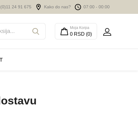
(0)11 24 91 675
Kako do nas?
07:00 - 00:00
Moja Korpa
0 RSD (0)
T
dostavu