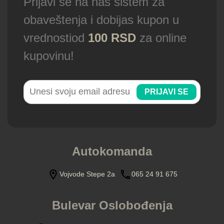
Prijavi se na naš sistem za
obaveštenja i dobijas kupon u
vrednostiod
100 RSD
za online
kupovinu!
PRIJAVI SE
Autokomanda
Vojvode Stepe 2a
065 24 91 675
Bulevar Oslobođenja