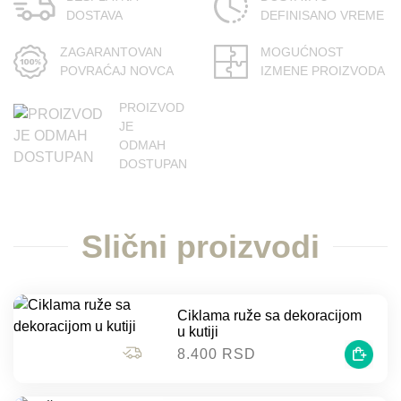
DOSTAVA
DEFINISANO VREME
ZAGARANTOVAN
MOGUĆNOST
POVRAĆAJ NOVCA
IZMENE PROIZVODA
PROIZVOD
JE
ODMAH
DOSTUPAN
Slični proizvodi
Ciklama ruže sa dekoracijom
u kutiji
8.400 RSD