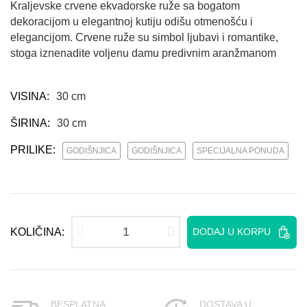
Kraljevske crvene ekvadorske ruže sa bogatom
dekoracijom u elegantnoj kutiju odišu otmenošću i
elegancijom. Crvene ruže su simbol ljubavi i romantike,
stoga iznenadite voljenu damu predivnim aranžmanom
VISINA:
30 cm
ŠIRINA:
30 cm
PRILIKE:
GODIŠNJICA
GODIŠNJICA
SPECIJALNA PONUDA
KOLIČINA:
DODAJ U KORPU
BESPLATNA
DOSTAVA U