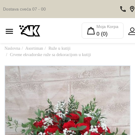
Dostava cveća 07 - 00
Moja Korpa
0 (0)
Naslovna
Asortiman
Ruže u kutiji
Crvene ekvadorske ruže sa dekoracijom u kutiji