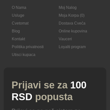
O Nama
Moj Nalog
Usluge
Moja Korpa (0)
Cvetomat
Dostava Cveća
Blog
Online kupovina
Kontakt
Vauceri
Politika privatnosti
Loyalti program
Utisci kupaca
Prijavi se za
100
RSD
popusta