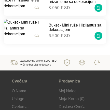
hrizanteme sa dekoracijom
8.050 RSD
Buket - Mini ruže i lizijantus sa
dekoracijom
6.500 RSD
Za kupovinu preko 3.000 RSD
vršimo besplatnu dostavu
Cvećara
Prodavnica
O Nama
Moj Nalog
Usluge
Moja Korpa (0)
Cvetomat
Dostava Cveća