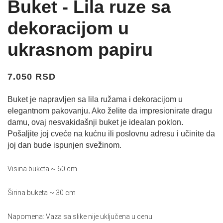
Buket - Lila ruze sa
dekoracijom u
ukrasnom papiru
7.050 RSD
Buket je napravljen sa lila ružama i dekoracijom u
elegantnom pakovanju. Ako želite da impresionirate dragu
damu, ovaj nesvakidašnji buket je idealan poklon.
Pošaljite joj cveće na kućnu ili poslovnu adresu i učinite da
joj dan bude ispunjen svežinom.
Visina buketa ~ 60 cm
Širina buketa ~ 30 cm
Napomena: Vaza sa slike nije uključena u cenu