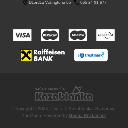
Džordža Vašingtona bb
065 24 91 677
Copyright © 2024. Cvećara Kazablanka. Sva prava
zadržana. Powered by
Norma Reclamare