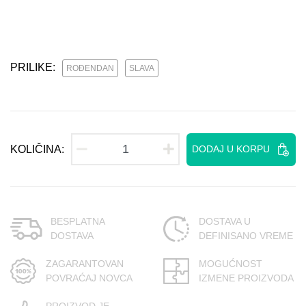
PRILIKE:
ROĐENDAN
SLAVA
KOLIČINA:
DODAJ U KORPU
BESPLATNA
DOSTAVA U
DOSTAVA
DEFINISANO VREME
ZAGARANTOVAN
MOGUĆNOST
POVRAĆAJ NOVCA
IZMENE PROIZVODA
PROIZVOD JE