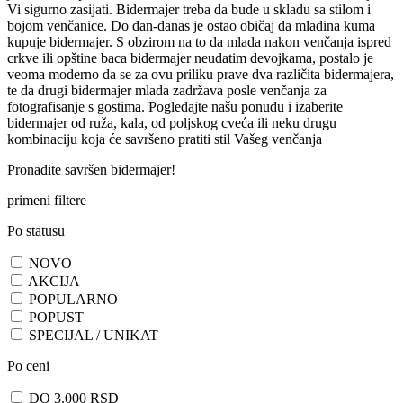
Vi sigurno zasijati. Bidermajer treba da bude u skladu sa stilom i
bojom venčanice. Do dan-danas je ostao običaj da mladina kuma
kupuje bidermajer. S obzirom na to da mlada nakon venčanja ispred
crkve ili opštine baca bidermajer neudatim devojkama, postalo je
veoma moderno da se za ovu priliku prave dva različita bidermajera,
te da drugi bidermajer mlada zadržava posle venčanja za
fotografisanje s gostima. Pogledajte našu ponudu i izaberite
bidermajer od ruža, kala, od poljskog cveća ili neku drugu
kombinaciju koja će savršeno pratiti stil Vašeg venčanja
Pronađite savršen bidermajer!
primeni filtere
Po statusu
NOVO
AKCIJA
POPULARNO
POPUST
SPECIJAL / UNIKAT
Po ceni
DO 3.000 RSD