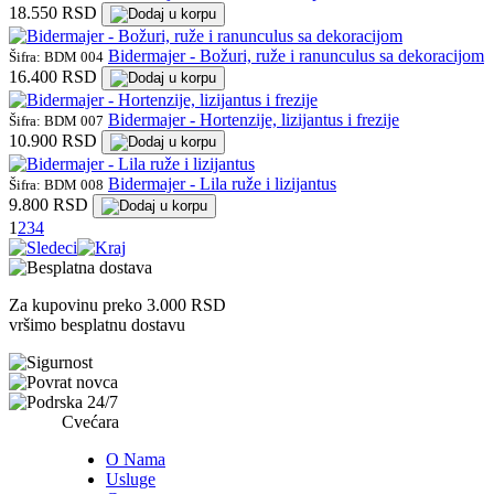
18.550 RSD
Bidermajer - Božuri, ruže i ranunculus sa dekoracijom
Šifra: BDM 004
16.400 RSD
Bidermajer - Hortenzije, lizijantus i frezije
Šifra: BDM 007
10.900 RSD
Bidermajer - Lila ruže i lizijantus
Šifra: BDM 008
9.800 RSD
1
2
3
4
Za kupovinu preko 3.000 RSD
vršimo besplatnu dostavu
Cvećara
O Nama
Usluge