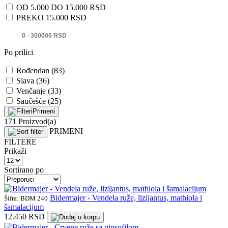
OD 5.000 DO 15.000 RSD
PREKO 15.000 RSD
Po prilici
Rođendan (83)
Slava (36)
Venčanje (33)
Saučešće (25)
Primeni
171 Proizvod(a)
PRIMENI
FILTERE
Prikaži
Sortirano po
Bidermajer - Vendela ruže, lizijantus, mathiola i
Šifra: BDM 240
šamalacijum
12.450 RSD