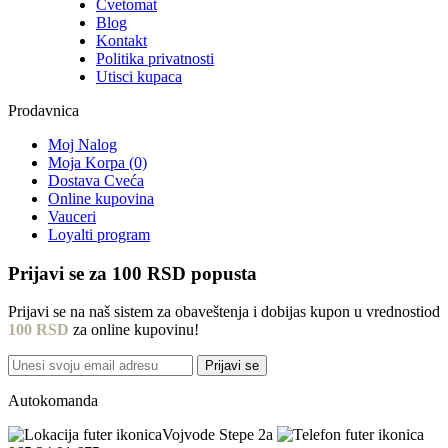
Cvetomat
Blog
Kontakt
Politika privatnosti
Utisci kupaca
Prodavnica
Moj Nalog
Moja Korpa (0)
Dostava Cveća
Online kupovina
Vauceri
Loyalti program
Prijavi se za
100 RSD
popusta
Prijavi se na naš sistem za obaveštenja i dobijas kupon u vrednostiod
100 RSD
za online kupovinu!
Prijavi se
Autokomanda
Vojvode Stepe 2a