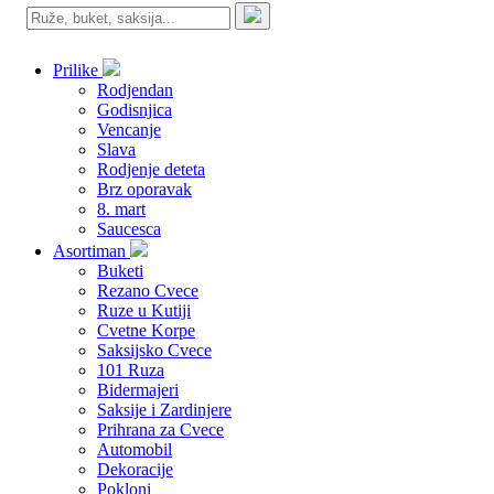
Prilike
Rodjendan
Godisnjica
Vencanje
Slava
Rodjenje deteta
Brz oporavak
8. mart
Saucesca
Asortiman
Buketi
Rezano Cvece
Ruze u Kutiji
Cvetne Korpe
Saksijsko Cvece
101 Ruza
Bidermajeri
Saksije i Zardinjere
Prihrana za Cvece
Automobil
Dekoracije
Pokloni