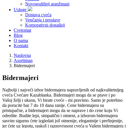
Novogodišnji aranžmani
Usluge
Dostava cveća
Venčanja i proslave
Korporativni događaji
Cvetomat
Blog
O nama
Kontakt
Naslovna
Asortiman
Bidermajeri
Bidermajeri
Najbolji i najveći izbor bidermajera napravljenih od najkvalitetnijeg
cveća Cvećare Kazablanka. Bidermajeri mogu da se prave i po
Vašoj želji i ukusu, Vi birate cveće - mi pravimo. Samo je potrebno
da porucite bar 7 do 10 dana ranije. Cene bidermajera su
pristupačne, a bidermajeri mogu da se naprave i do cene koju Vi
odredite. Budite lepi, simpatični i otmeni, a izborom bidermajera
sasvim sigurno ćete izgledati još otmenije, elegantnije i prefinjenije,
jer ćete uz lepotu, raskoš i raznovrsnost cveća u Vašem bidermajeru i