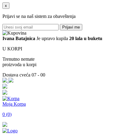
x
Prijavi se na naš sistem za obaveštenja
Prijavi me
Ivana
Batajnica
Je upravo kupila
20 lala u buketu
U KORPI
Trenutno nemate
proizvoda u korpi
Dostava cveća 07 - 00
Moja Korpa
0 (0)