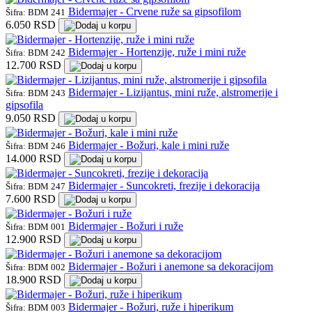
Bidermajer - Crvene ruže sa gipsofilom
Šifra: BDM 241
6.050 RSD
Bidermajer - Hortenzije, ruže i mini ruže
Šifra: BDM 242
12.700 RSD
Bidermajer - Lizijantus, mini ruže, alstromerije i
Šifra: BDM 243
gipsofila
9.050 RSD
Bidermajer - Božuri, kale i mini ruže
Šifra: BDM 246
14.000 RSD
Bidermajer - Suncokreti, frezije i dekoracija
Šifra: BDM 247
7.600 RSD
Bidermajer - Božuri i ruže
Šifra: BDM 001
12.900 RSD
Bidermajer - Božuri i anemone sa dekoracijom
Šifra: BDM 002
18.900 RSD
Bidermajer - Božuri, ruže i hiperikum
Šifra: BDM 003