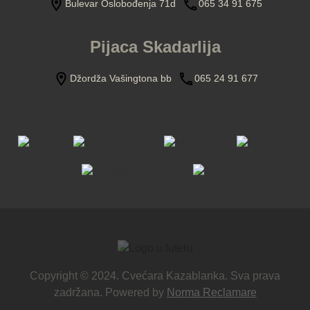
Bulevar Oslobođenja 71d
065 34 91 675
Pijaca Skadarlija
Džordža Vašingtona bb
065 24 91 677
Copyright © 2024. Cvećara Kazablanka. Sva prava
zadržana. Powered by
Norma Reclamare