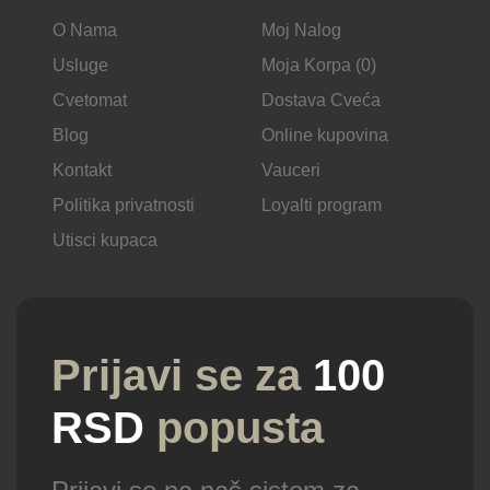
O Nama
Moj Nalog
Usluge
Moja Korpa (0)
Cvetomat
Dostava Cveća
Blog
Online kupovina
Kontakt
Vauceri
Politika privatnosti
Loyalti program
Utisci kupaca
Prijavi se za
100
RSD
popusta