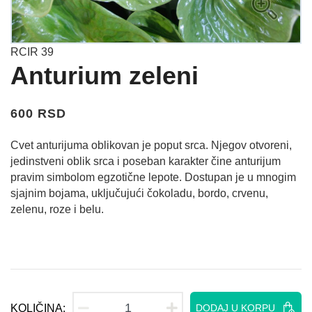
RCIR 39
Anturium zeleni
600 RSD
Cvet anturijuma oblikovan je poput srca. Njegov otvoreni,
jedinstveni oblik srca i poseban karakter čine anturijum
pravim simbolom egzotične lepote. Dostupan je u mnogim
sjajnim bojama, uključujući čokoladu, bordo, crvenu,
zelenu, roze i belu.
KOLIČINA:
DODAJ U KORPU