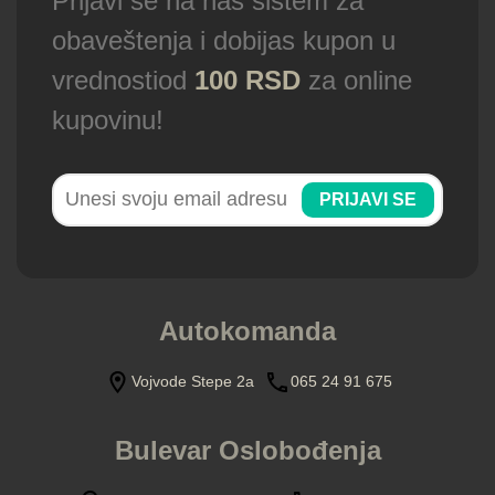
Prijavi se na naš sistem za
obaveštenja i dobijas kupon u
vrednostiod
100 RSD
za online
kupovinu!
PRIJAVI SE
Autokomanda
Vojvode Stepe 2a
065 24 91 675
Bulevar Oslobođenja