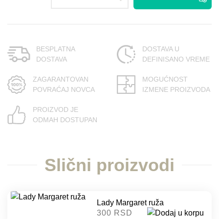
BESPLATNA
DOSTAVA U
DOSTAVA
DEFINISANO VREME
ZAGARANTOVAN
MOGUĆNOST
POVRAĆAJ NOVCA
IZMENE PROIZVODA
PROIZVOD JE
ODMAH DOSTUPAN
Slični proizvodi
Lady Margaret ruža
300 RSD