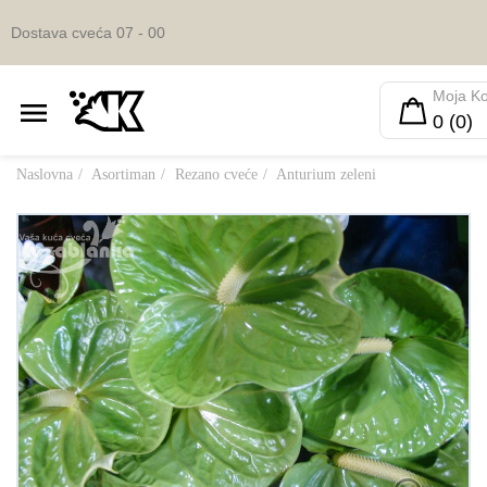
Dostava cveća 07 - 00
Moja K
0 (0)
Naslovna
Asortiman
Rezano cveće
Anturium zeleni