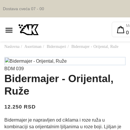
Dostava cveća 07 - 00
M
0
Naslovna
Asortiman
Bidermajeri
Bidermajer - Orijental, Ruže
BDM 039
Bidermajer - Orijental,
Ruže
12.250 RSD
Bidermajer je napravljen od ciklama i roze ruža u
kombinaciji sa orijentalnim ljiljanima u roze boji. Ljiljan je