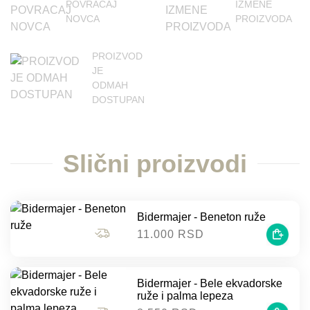
POVRAĆAJ
IZMENE
NOVCA
PROIZVODA
PROIZVOD
JE
ODMAH
DOSTUPAN
Slični proizvodi
Bidermajer - Beneton ruže
11.000 RSD
Bidermajer - Bele ekvadorske
ruže i palma lepeza