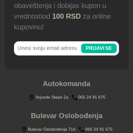
obaveštenja i dobijas kupon u
vrednostiod
100 RSD
za online
kupovinu!
PRIJAVI SE
Autokomanda
Vojvode Stepe 2a
065 24 91 675
Bulevar Oslobođenja
Bulevar Oslobođenja 71d
065 34 91 675