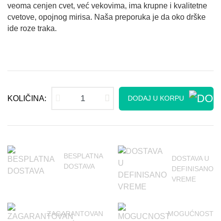
veoma cenjen cvet, već vekovima, ima krupne i kvalitetne
cvetove, opojnog mirisa. Naša preporuka je da oko drške
ide roze traka.
KOLIČINA:
DODAJ U KORPU
BESPLATNA
DOSTAVA U
DOSTAVA
DEFINISANO
VREME
ZAGARANTOVAN
MOGUĆNOST