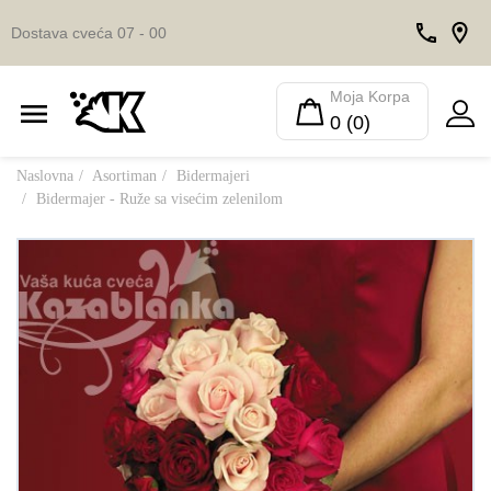
Dostava cveća 07 - 00
Moja Korpa
0 (0)
Naslovna
Asortiman
Bidermajeri
Bidermajer - Ruže sa visećim zelenilom