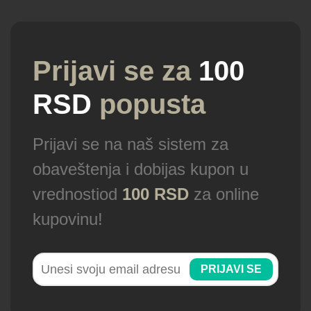
Prijavi se za
100
RSD
popusta
Prijavi se na naš sistem za
obaveštenja i dobijas kupon u
vrednostiod
100 RSD
za online
kupovinu!
PRIJAVI SE