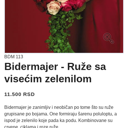
BDM 113
Bidermajer - Ruže sa
visećim zelenilom
11.500 RSD
Bidermajer je zanimljiv i neobičan po tome što su ruže
grupisane po bojama. One formiraju šarenu poluloptu, a
ispod je zelenilo koje pada ka podu. Kombinovane su
crvene, ciklama i roze ruže.