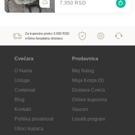
7.350 RSD
Za kupovinu preko 3.000 RSD
vršimo besplatnu dostavu
Cvećara
Prodavnica
O Nama
Moj Nalog
Usluge
Moja Korpa (0)
Cvetomat
Dostava Cveća
Blog
Online kupovina
Kontakt
Vauceri
Politika privatnosti
Loyalti program
Utisci kupaca