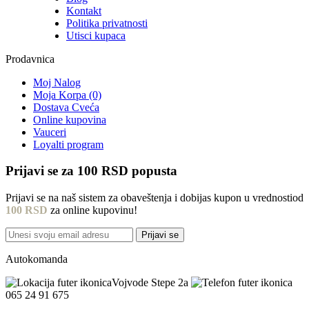
Kontakt
Politika privatnosti
Utisci kupaca
Prodavnica
Moj Nalog
Moja Korpa (0)
Dostava Cveća
Online kupovina
Vauceri
Loyalti program
Prijavi se za
100 RSD
popusta
Prijavi se na naš sistem za obaveštenja i dobijas kupon u vrednostiod
100 RSD
za online kupovinu!
Prijavi se
Autokomanda
Vojvode Stepe 2a
065 24 91 675