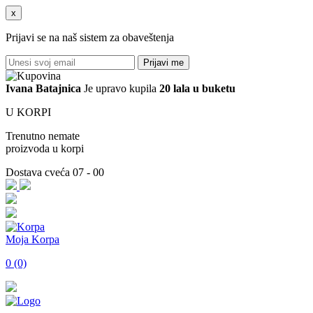
x
Prijavi se na naš sistem za obaveštenja
Prijavi me
Ivana
Batajnica
Je upravo kupila
20 lala u buketu
U KORPI
Trenutno nemate
proizvoda u korpi
Dostava cveća 07 - 00
Moja Korpa
0 (0)