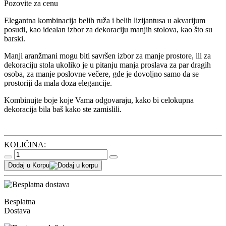
Pozovite za cenu
Elegantna kombinacija belih ruža i belih lizijantusa u akvarijum
posudi, kao idealan izbor za dekoraciju manjih stolova, kao što su
barski.
Manji aranžmani mogu biti savršen izbor za manje prostore, ili za
dekoraciju stola ukoliko je u pitanju manja proslava za par dragih
osoba, za manje poslovne večere, gde je dovoljno samo da se
prostoriji da mala doza elegancije.
Kombinujte boje koje Vama odgovaraju, kako bi celokupna
dekoracija bila baš kako ste zamislili.
KOLIČINA:
Dodaj u Korpu
Besplatna
Dostava