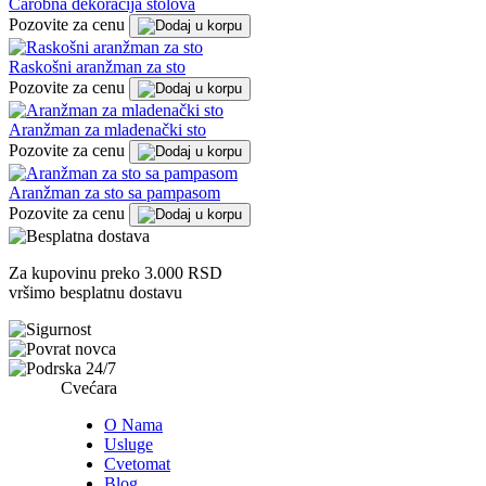
Čarobna dekoracija stolova
Pozovite za cenu
Raskošni aranžman za sto
Pozovite za cenu
Aranžman za mladenački sto
Pozovite za cenu
Aranžman za sto sa pampasom
Pozovite za cenu
Za kupovinu preko 3.000 RSD
vršimo besplatnu dostavu
Cvećara
O Nama
Usluge
Cvetomat
Blog