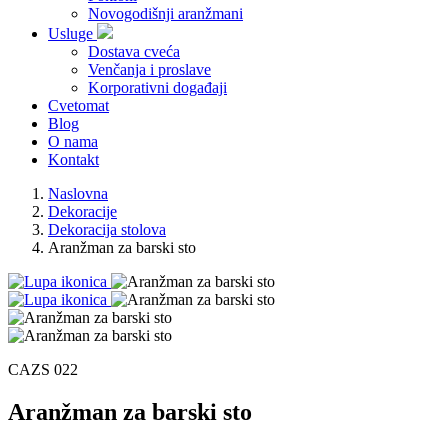
Novogodišnji aranžmani
Usluge
Dostava cveća
Venčanja i proslave
Korporativni događaji
Cvetomat
Blog
O nama
Kontakt
Naslovna
Dekoracije
Dekoracija stolova
Aranžman za barski sto
CAZS 022
Aranžman za barski sto