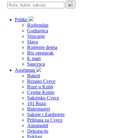
Prilike
Rodjendan
Godisnjica
Vencanje
Slava
Rodjenje deteta
Brz oporavak
8. mart
Saucesca
Asortiman
Buketi
Rezano Cvece
Ruze u Kutiji
Cvetne Korpe
Saksijsko Cvece
101 Ruza
Bidermajeri
Saksije i Zardinjere
Prihrana za Cvece
Automobil
Dekoracije
Pokloni