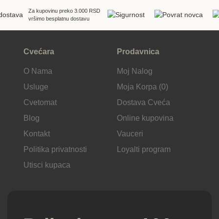
Za kupovinu preko 3.000 RSD
vršimo besplatnu dostavu
Cvećara
Prodavnica
O Nama
Moj Nalog
Usluge
Moja Korpa (0)
Cvetomat
Dostava Cveća
Blog
Online kupovina
Kontakt
Vauceri
Politika privatnosti
Loyalti program
Utisci kupaca