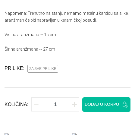
Napomena: Trenutno na stanju nemamo metalnu kanticu sa slike,
aranžman će biti napravljen u keramičkoj posudi.
Visina aranžmana ~ 15 cm
Širina aranžmana ~ 27 cm
PRILIKE:
ZA SVE PRILIKE
KOLIČINA:
DODAJ U KORPU