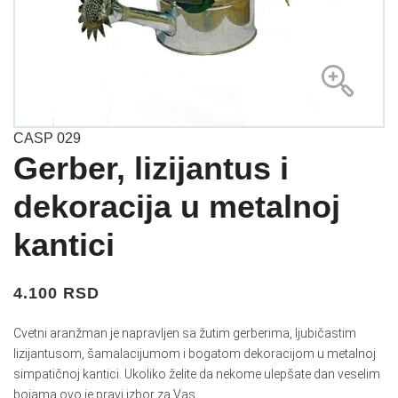
CASP 029
Gerber, lizijantus i
dekoracija u metalnoj
kantici
4.100 RSD
Cvetni aranžman je napravljen sa žutim gerberima, ljubičastim
lizijantusom, šamalacijumom i bogatom dekoracijom u metalnoj
simpatičnoj kantici. Ukoliko želite da nekome ulepšate dan veselim
bojama ovo je pravi izbor za Vas.