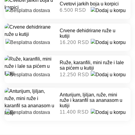
Cvetovi jarkih boja u korpici
6.500 RSD
Crvene dehidrirane ruže u
kutiji
16.200 RSD
Ruže, karanfili, mini ruže i lale
sa pićem u kutiji
12.250 RSD
Anturijum, ljiljan, ruže, mini
ruže i karanfil sa ananasom u
kutiji
11.400 RSD