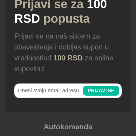
Prijavi se za
100
RSD
popusta
Prijavi se na naš sistem za
obaveštenja i dobijas kupon u
vrednostiod
100 RSD
za online
kupovinu!
PRIJAVI SE
Autokomanda