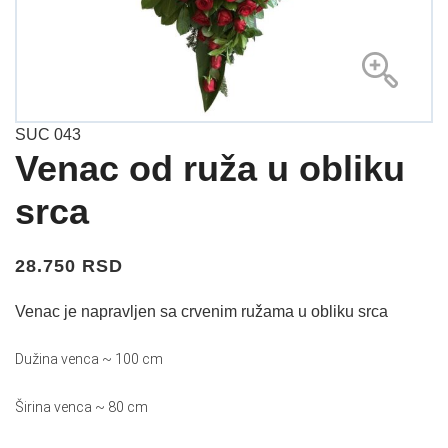
SUC 043
Venac od ruža u obliku
srca
28.750 RSD
Venac je napravljen sa crvenim ružama u obliku srca
Dužina venca ~ 100 cm
Širina venca ~ 80 cm