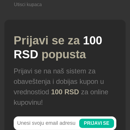
Utisci kupaca
Prijavi se za
100
RSD
popusta
Prijavi se na naš sistem za
obaveštenja i dobijas kupon u
vrednostiod
100 RSD
za online
kupovinu!
PRIJAVI SE