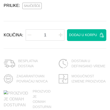
PRILIKE:
SAUČEŠĆE
KOLIČINA:
DODAJ U KORPU
BESPLATNA
DOSTAVA U
DOSTAVA
DEFINISANO VREME
ZAGARANTOVAN
MOGUĆNOST
POVRAĆAJ NOVCA
IZMENE PROIZVODA
PROIZVOD
JE
ODMAH
DOSTUPAN