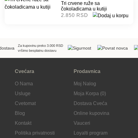
Tri crvene ruže sa
čokoladicama u kutiji
2.850 RSD
Za kupovinu preko 3.000 RSD
vršimo besplatnu dostavu
Cvećara
Prodavnica
O Nama
Moj Nalog
Usluge
Moja Korpa (0)
Cvetomat
Dostava Cveća
Blog
Online kupovina
Kontakt
Vauceri
Politika privatnosti
Loyalti program