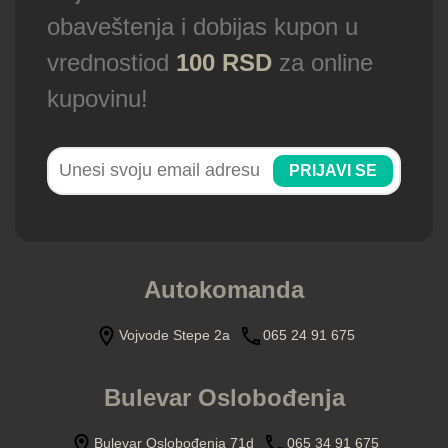
obaveštenja i dobijas kupon u
vrednostiod
100 RSD
za online
kupovinu!
PRIJAVI SE
Autokomanda
Vojvode Stepe 2a
065 24 91 675
Bulevar Oslobođenja
Bulevar Oslobođenja 71d
065 34 91 675