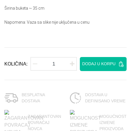
Širina buketa ~ 35 cm
Napomena: Vaza sa slike nije uključena u cenu
KOLIČINA:
DODAJ U KORPU
BESPLATNA
DOSTAVA U
DOSTAVA
DEFINISANO VREME
ZAGARANTOVAN
MOGUĆNOST
POVRAĆAJ
IZMENE
NOVCA
PROIZVODA