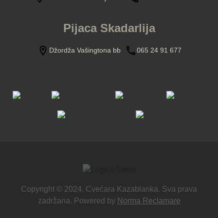
Pijaca Skadarlija
Džordža Vašingtona bb
065 24 91 677
Copyright © 2024. Cvećara Kazablanka. Sva prava
zadržana. Powered by
Norma Reclamare