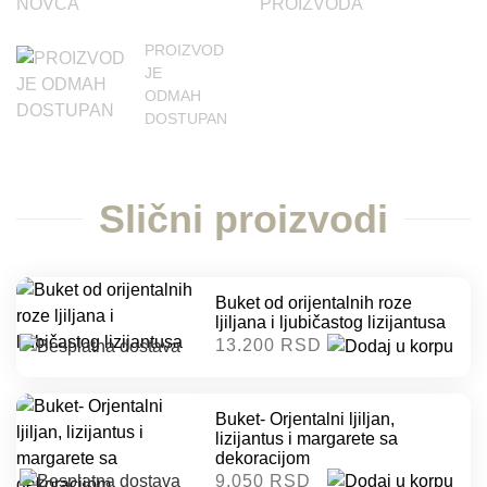
PROIZVOD
JE
ODMAH
DOSTUPAN
Slični proizvodi
Buket od orijentalnih roze
ljiljana i ljubičastog lizijantusa
13.200 RSD
Buket- Orjentalni ljiljan,
lizijantus i margarete sa
dekoracijom
9.050 RSD