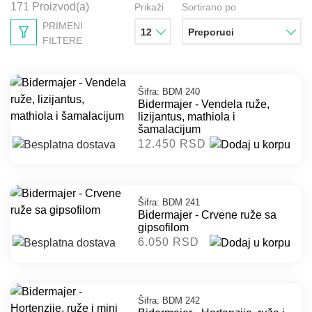
171 Proizvod(a)
Prikaži
Sortirano po
PRIMENI
12
Preporuci
FILTERE
Šifra: BDM 240
Bidermajer - Vendela ruže,
lizijantus, mathiola i
šamalacijum
12.450 RSD
Šifra: BDM 241
Bidermajer - Crvene ruže sa
gipsofilom
6.050 RSD
Šifra: BDM 242