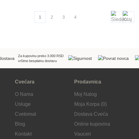
1
2
3
4
Za kupovinu preko 3.000 RSD
vršimo besplatnu dostavu
Cvećara
Prodavnica
O Nama
Moj Nalog
Usluge
Moja Korpa (0)
Cvetomat
Dostava Cveća
Blog
Online kupovina
Kontakt
Vauceri