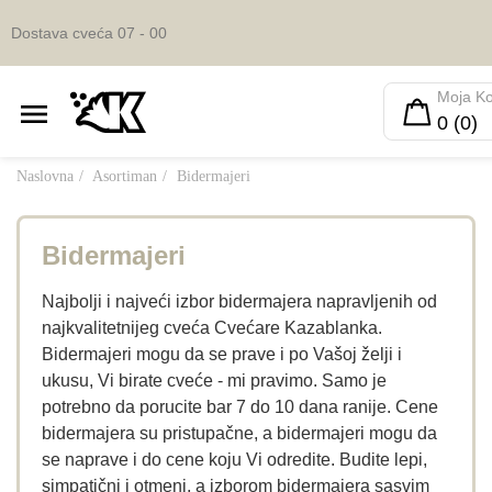
Dostava cveća 07 - 00
Moja K
0 (0)
Naslovna
Asortiman
Bidermajeri
Bidermajeri
Najbolji i najveći izbor bidermajera napravljenih od
najkvalitetnijeg cveća Cvećare Kazablanka.
Bidermajeri mogu da se prave i po Vašoj želji i
ukusu, Vi birate cveće - mi pravimo. Samo je
potrebno da porucite bar 7 do 10 dana ranije. Cene
bidermajera su pristupačne, a bidermajeri mogu da
se naprave i do cene koju Vi odredite. Budite lepi,
simpatični i otmeni, a izborom bidermajera sasvim