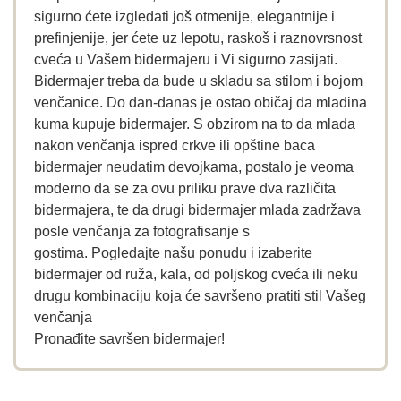
sigurno ćete izgledati još otmenije, elegantnije i
prefinjenije, jer ćete uz lepotu, raskoš i raznovrsnost
cveća u Vašem bidermajeru i Vi sigurno zasijati.
Bidermajer treba da bude u skladu sa stilom i bojom
venčanice. Do dan-danas je ostao običaj da mladina
kuma kupuje bidermajer. S obzirom na to da mlada
nakon venčanja ispred crkve ili opštine baca
bidermajer neudatim devojkama, postalo je veoma
moderno da se za ovu priliku prave dva različita
bidermajera, te da drugi bidermajer mlada zadržava
posle venčanja za fotografisanje s
gostima. Pogledajte našu ponudu i izaberite
bidermajer od ruža, kala, od poljskog cveća ili neku
drugu kombinaciju koja će savršeno pratiti stil Vašeg
venčanja
Pronađite savršen bidermajer!