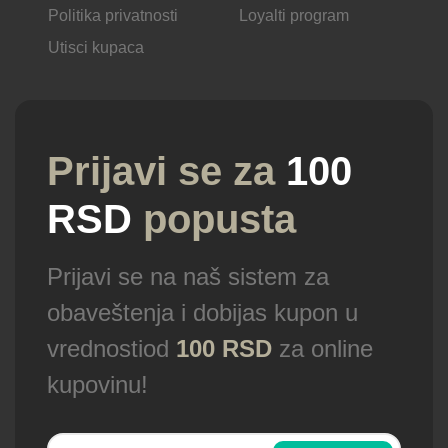
Politika privatnosti
Loyalti program
Utisci kupaca
Prijavi se za
100
RSD
popusta
Prijavi se na naš sistem za
obaveštenja i dobijas kupon u
vrednostiod
100 RSD
za online
kupovinu!